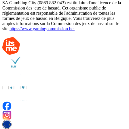
SA Gambling City (0869.882.043) est titulaire d'une licence de la
Commission des jeux de hasard. Cet organisme public de
réglementation est responsable de l'administration de toutes les
formes de jeux de hasard en Belgique. Vous trouverez de plus
amples informations sur la Commission des jeux de hasard sur le
site
https://www.gamingcommission.be.