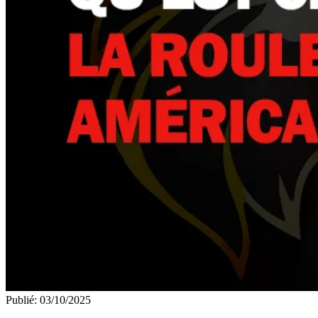
Publié
:
03/10/2025