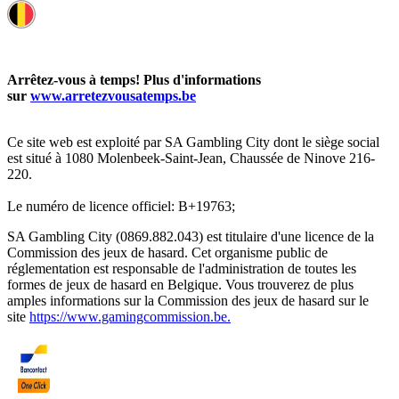
Arrêtez-vous à temps! Plus d'informations
sur
www.arretezvousatemps.be
Ce site web est exploité par SA Gambling City dont le siège social
est situé à 1080 Molenbeek-Saint-Jean, Chaussée de Ninove 216-
220.
Le numéro de licence officiel: B+19763;
SA Gambling City (0869.882.043) est titulaire d'une licence de la
Commission des jeux de hasard. Cet organisme public de
réglementation est responsable de l'administration de toutes les
formes de jeux de hasard en Belgique. Vous trouverez de plus
amples informations sur la Commission des jeux de hasard sur le
site
https://www.gamingcommission.be.