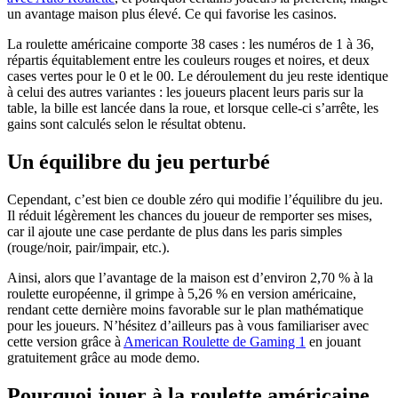
un avantage maison plus élevé. Ce qui favorise les casinos.
La roulette américaine comporte 38 cases : les numéros de 1 à 36,
répartis équitablement entre les couleurs rouges et noires, et deux
cases vertes pour le 0 et le 00. Le déroulement du jeu reste identique
à celui des autres variantes : les joueurs placent leurs paris sur la
table, la bille est lancée dans la roue, et lorsque celle-ci s’arrête, les
gains sont calculés selon le résultat obtenu.
Un équilibre du jeu perturbé
Cependant, c’est bien ce double zéro qui modifie l’équilibre du jeu.
Il réduit légèrement les chances du joueur de remporter ses mises,
car il ajoute une case perdante de plus dans les paris simples
(rouge/noir, pair/impair, etc.).
Ainsi, alors que l’avantage de la maison est d’environ 2,70 % à la
roulette européenne, il grimpe à 5,26 % en version américaine,
rendant cette dernière moins favorable sur le plan mathématique
pour les joueurs. N’hésitez d’ailleurs pas à vous familiariser avec
cette version grâce à
American Roulette de Gaming 1
en jouant
gratuitement grâce au mode demo.
Pourquoi jouer à la roulette américaine