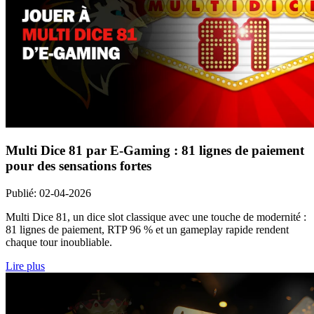
Multi Dice 81 par E-Gaming : 81 lignes de paiement
pour des sensations fortes
Publié
:
02-04-2026
Multi Dice 81, un dice slot classique avec une touche de modernité :
81 lignes de paiement, RTP 96 % et un gameplay rapide rendent
chaque tour inoubliable.
Lire plus