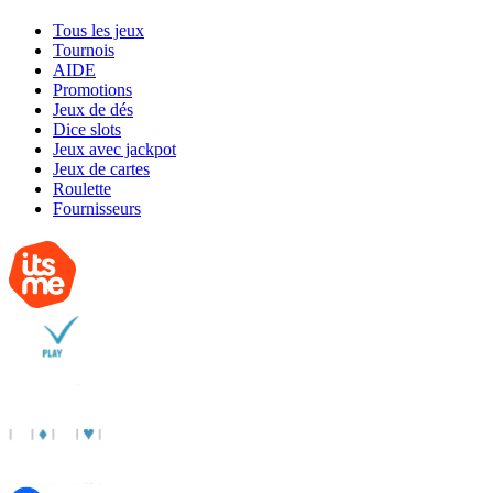
Tous les jeux
Tournois
AIDE
Promotions
Jeux de dés
Dice slots
Jeux avec jackpot
Jeux de cartes
Roulette
Fournisseurs