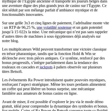
mythique de l’Égypte ancienne et transporte les joueurs belges dans
une aventure digne des plus grands jeux de casino sur l’Égypte. Ce
slot séduit par son mélange parfait d’ambiance mystique et de
fonctionnalités innovantes.
Sur une grille 3x3 et cinq lignes de paiement, l’adrénaline monte vite
: un RTP de 96,25 %,
une volatilité soutenue
et un gain potentiel
jusqu’à 15 022x la mise. Une mécanique qui n’est pas sans rappeler
d’autres titres de machines à sous égyptiennes déjà analysés sur
notre blog.
Les multiplicateurs Wild peuvent transformer une victoire classique
en trésor pharaonique, tandis que la fonction Hold & Win se
déclenche avec trois pièces antiques. Ce système, renforcé par des
bonus progressifs, s’intègre parfaitement dans la tendance des
rouleaux en cascades et
jackpots
à paliers observée sur plusieurs
titres Betsoft.
Les événements Ra Power introduisent quatre pouvoirs mystiques,
renforçant l’aspect stratégique. Même les tours perdants alimentent
un coffre qui peut libérer un bonus surprise, une mécanique
familière aux amateurs de bonus casino en ligne.
Avant de miser, il est possible d’explorer le jeu via le mode démo
gratuit, idéal pour comprendre la dynamique des symboles et bonus.
Sur mobile, Coins of Ra Power de Betsoft conserve toute sa fluidité