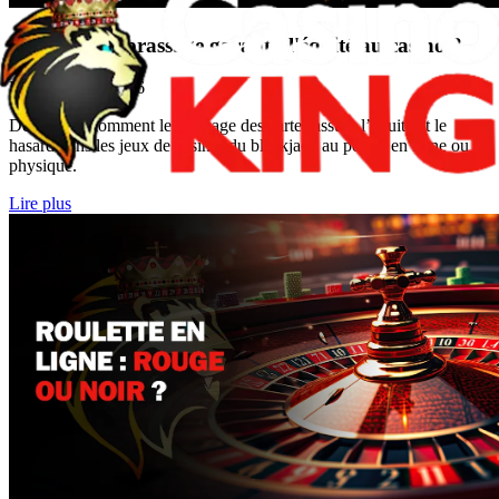
Comment le brassage garantit l'équité au casino ?
Publié
:
15-03-2026
Découvrez comment le brassage des cartes assure l’équité et le
hasard dans les jeux de casino, du blackjack au poker, en ligne ou en
physique.
Lire plus