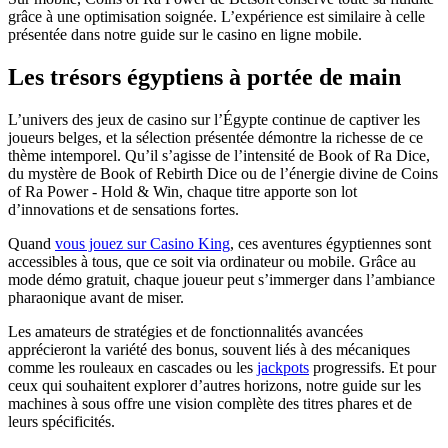
grâce à une optimisation soignée. L’expérience est similaire à celle
présentée dans notre guide sur le casino en ligne mobile.
Les trésors égyptiens à portée de main
L’univers des jeux de casino sur l’Égypte continue de captiver les
joueurs belges, et la sélection présentée démontre la richesse de ce
thème intemporel. Qu’il s’agisse de l’intensité de Book of Ra Dice,
du mystère de Book of Rebirth Dice ou de l’énergie divine de Coins
of Ra Power - Hold & Win, chaque titre apporte son lot
d’innovations et de sensations fortes.
Quand
vous jouez sur Casino King
, ces aventures égyptiennes sont
accessibles à tous, que ce soit via ordinateur ou mobile. Grâce au
mode démo gratuit, chaque joueur peut s’immerger dans l’ambiance
pharaonique avant de miser.
Les amateurs de stratégies et de fonctionnalités avancées
apprécieront la variété des bonus, souvent liés à des mécaniques
comme les rouleaux en cascades ou les
jackpots
progressifs. Et pour
ceux qui souhaitent explorer d’autres horizons, notre guide sur les
machines à sous offre une vision complète des titres phares et de
leurs spécificités.