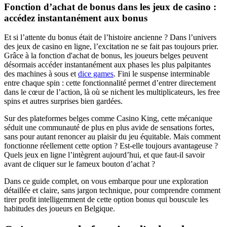
Fonction d’achat de bonus dans les jeux de casino :
accédez instantanément aux bonus
Et si l’attente du bonus était de l’histoire ancienne ? Dans l’univers
des jeux de casino en ligne, l’excitation ne se fait pas toujours prier.
Grâce à la fonction d'achat de bonus, les joueurs belges peuvent
désormais accéder instantanément aux phases les plus palpitantes
des machines à sous et
dice games
. Fini le suspense interminable
entre chaque spin : cette fonctionnalité permet d’entrer directement
dans le cœur de l’action, là où se nichent les multiplicateurs, les free
spins et autres surprises bien gardées.
Sur des plateformes belges comme Casino King, cette mécanique
séduit une communauté de plus en plus avide de sensations fortes,
sans pour autant renoncer au plaisir du jeu équitable. Mais comment
fonctionne réellement cette option ? Est-elle toujours avantageuse ?
Quels jeux en ligne l’intègrent aujourd’hui, et que faut-il savoir
avant de cliquer sur le fameux bouton d’achat ?
Dans ce guide complet, on vous embarque pour une exploration
détaillée et claire, sans jargon technique, pour comprendre comment
tirer profit intelligemment de cette option bonus qui bouscule les
habitudes des joueurs en Belgique.