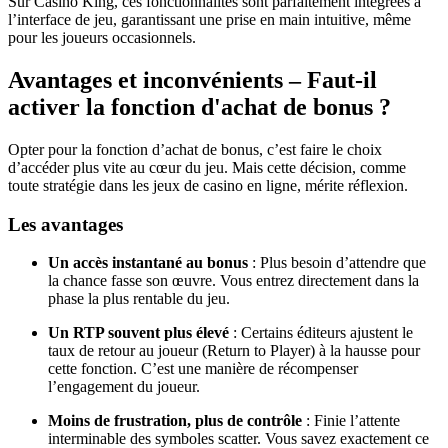
Sur Casino King, ces fonctionnalités sont parfaitement intégrées à
l’interface de jeu, garantissant une prise en main intuitive, même
pour les joueurs occasionnels.
Avantages et inconvénients – Faut-il
activer la fonction d'achat de bonus ?
Opter pour la fonction d’achat de bonus, c’est faire le choix
d’accéder plus vite au cœur du jeu. Mais cette décision, comme
toute stratégie dans les jeux de casino en ligne, mérite réflexion.
Les avantages
Un accès instantané au bonus
: Plus besoin d’attendre que
la chance fasse son œuvre. Vous entrez directement dans la
phase la plus rentable du jeu.
Un RTP souvent plus élevé
: Certains éditeurs ajustent le
taux de retour au joueur (Return to Player) à la hausse pour
cette fonction. C’est une manière de récompenser
l’engagement du joueur.
Moins de frustration, plus de contrôle
: Finie l’attente
interminable des symboles scatter. Vous savez exactement ce