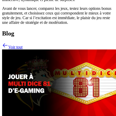
Avant de vous lancer, comparez les jeux, testez leurs options bonus
gratuitement, et choisissez ceux qui correspondent le mieux à votre
style de jeu. Car si l’excitation est immédiate, le plaisir du jeu reste
une affaire de stratégie et de modération.
Blog
Voir tout