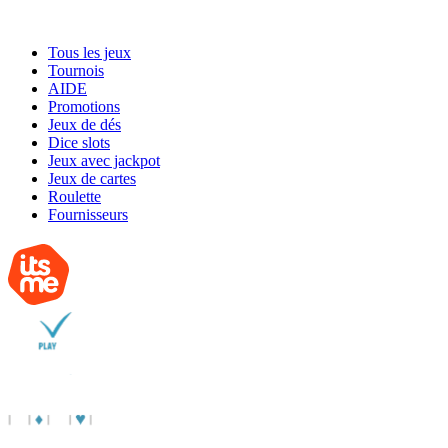
Tous les jeux
Tournois
AIDE
Promotions
Jeux de dés
Dice slots
Jeux avec jackpot
Jeux de cartes
Roulette
Fournisseurs