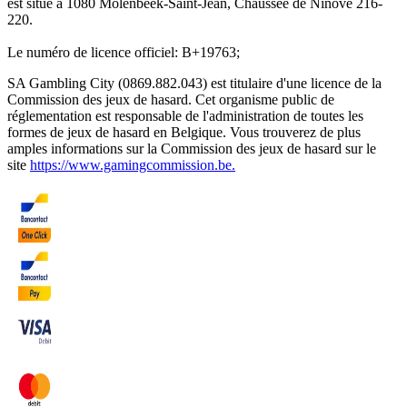
est situé à 1080 Molenbeek-Saint-Jean, Chaussée de Ninove 216-
220.
Le numéro de licence officiel: B+19763;
SA Gambling City (0869.882.043) est titulaire d'une licence de la
Commission des jeux de hasard. Cet organisme public de
réglementation est responsable de l'administration de toutes les
formes de jeux de hasard en Belgique. Vous trouverez de plus
amples informations sur la Commission des jeux de hasard sur le
site
https://www.gamingcommission.be.