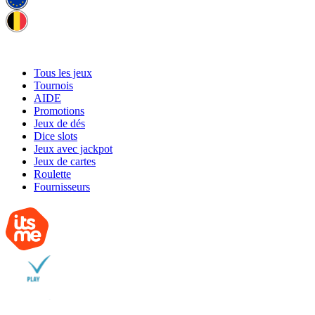
Tous les jeux
Tournois
AIDE
Promotions
Jeux de dés
Dice slots
Jeux avec jackpot
Jeux de cartes
Roulette
Fournisseurs