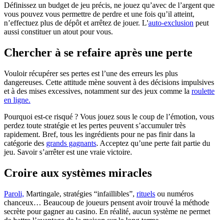
Définissez un budget de jeu précis, ne jouez qu’avec de l’argent que
vous pouvez vous permettre de perdre et une fois qu’il atteint,
n’effectuez plus de dépôt et arrêtez de jouer. L'
auto-exclusion
peut
aussi constituer un atout pour vous.
Chercher à se refaire après une perte
Vouloir récupérer ses pertes est l’une des erreurs les plus
dangereuses. Cette attitude mène souvent à des décisions impulsives
et à des mises excessives, notamment sur des jeux comme la
roulette
en ligne.
Pourquoi est-ce risqué ? Vous jouez sous le coup de l’émotion, vous
perdez toute stratégie et les pertes peuvent s’accumuler très
rapidement. Bref, tous les ingrédients pour ne pas finir dans la
catégorie des
grands gagnants
. Acceptez qu’une perte fait partie du
jeu. Savoir s’arrêter est une vraie victoire.
Croire aux systèmes miracles
Paroli,
Martingale, stratégies “infaillibles”,
rituels
ou numéros
chanceux… Beaucoup de joueurs pensent avoir trouvé la méthode
secrète pour gagner au casino. En réalité, aucun système ne permet