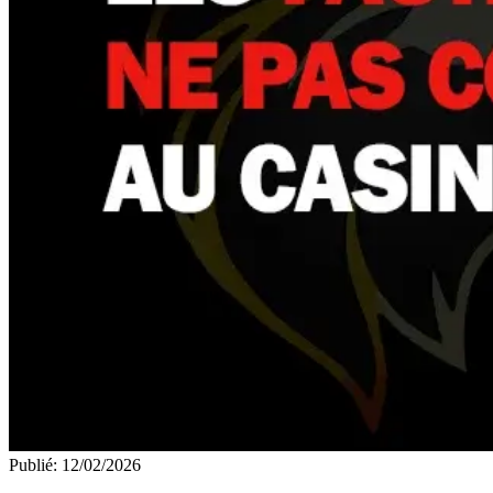
Publié
:
12/02/2026