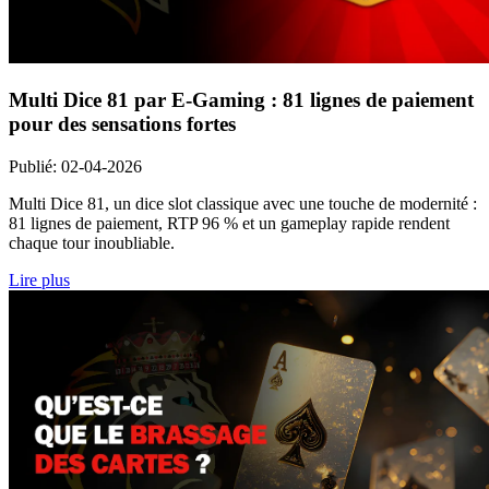
Multi Dice 81 par E-Gaming : 81 lignes de paiement
pour des sensations fortes
Publié
:
02-04-2026
Multi Dice 81, un dice slot classique avec une touche de modernité :
81 lignes de paiement, RTP 96 % et un gameplay rapide rendent
chaque tour inoubliable.
Lire plus