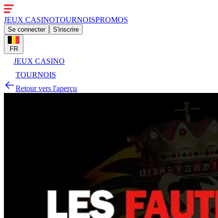
JEUX CASINO
TOURNOIS
PROMOS
Se connecter
S'inscrire
FR
JEUX CASINO
TOURNOIS
Retour vers l'aperçu