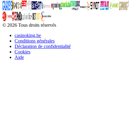
©
2026
Tous droits réservés
casinoking.be
Conditions générales
Déclaration de confidentialité
Cookies
Aide