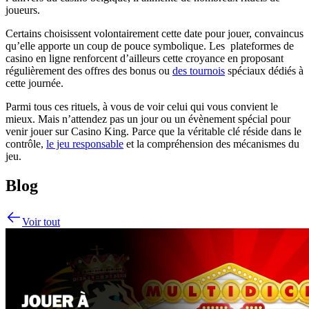
joueurs.
Certains choisissent volontairement cette date pour jouer, convaincus
qu’elle apporte un coup de pouce symbolique. Les plateformes de
casino en ligne renforcent d’ailleurs cette croyance en proposant
régulièrement des offres des bonus ou
des tournois
spéciaux dédiés à
cette journée.
Parmi tous ces rituels, à vous de voir celui qui vous convient le
mieux. Mais n’attendez pas un jour ou un évènement spécial pour
venir jouer sur Casino King. Parce que la véritable clé réside dans le
contrôle,
le jeu responsable
et la compréhension des mécanismes du
jeu.
Blog
Voir tout