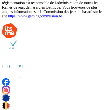
réglementation est responsable de l'administration de toutes les
formes de jeux de hasard en Belgique. Vous trouverez de plus
amples informations sur la Commission des jeux de hasard sur le
site
https://www.gamingcommission.be.