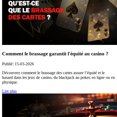
Comment le brassage garantit l'équité au casino ?
Publié
:
15-03-2026
Découvrez comment le brassage des cartes assure l’équité et le
hasard dans les jeux de casino, du blackjack au poker, en ligne ou en
physique.
Lire plus