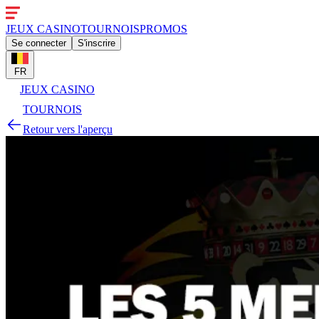
JEUX CASINO
TOURNOIS
PROMOS
Se connecter
S'inscrire
FR
JEUX CASINO
TOURNOIS
Retour vers l'aperçu