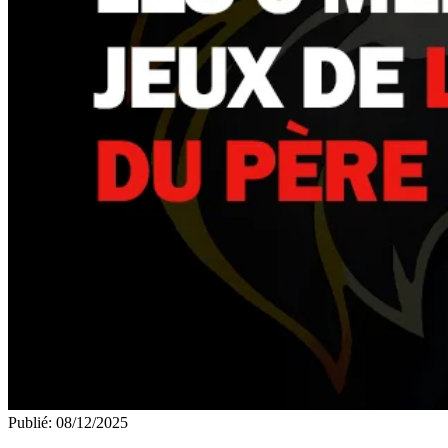
Publié
:
08/12/2025