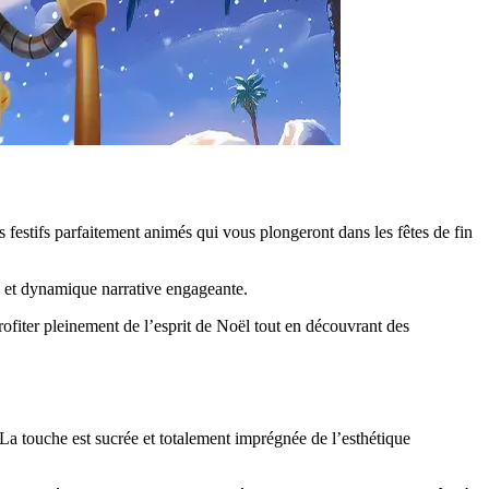
festifs parfaitement animés qui vous plongeront dans les fêtes de fin
x et dynamique narrative engageante.
rofiter pleinement de l’esprit de Noël tout en découvrant des
 La touche est sucrée et totalement imprégnée de l’esthétique