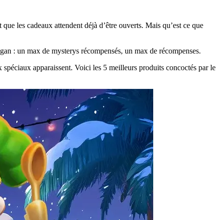
t que les cadeaux attendent déjà d’être ouverts. Mais qu’est ce que
ogan : un max de mysterys récompensés, un max de récompenses.
 spéciaux apparaissent. Voici les 5 meilleurs produits concoctés par le