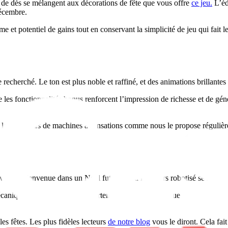
 de dés se mélangent aux décorations de fête que vous offre
ce jeu.
L’éd
 décembre.
me et potentiel de gains tout en conservant la simplicité de jeu qui fait l
cherché. Le ton est plus noble et raffiné, et des animations brillantes q
 les fonctionnalités bonus renforcent l’impression de richesse et de gén
our les amateurs de machines à sensations comme nous le propose réguli
r vous. Bienvenue dans un Noël futuriste où l’univers robotisé se mêle 
caniques bonus créatives apportent un rythme énergique et innovant. La
es fêtes. Les plus fidèles lecteurs
de notre blog
vous le diront. Cela fait