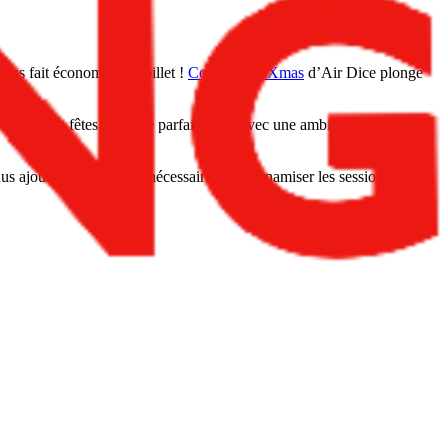
ous fait économiser le billet !
Coco Craze Xmas
d’Air Dice plonge
’esprit des fêtes se marie parfaitement avec une ambiance ensoleillée.
nus ajoutent le suspense nécessaire pour dynamiser les sessions de jeu.