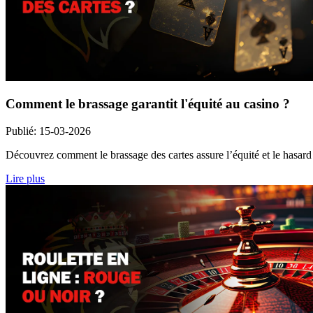
Comment le brassage garantit l'équité au casino ?
Publié
:
15-03-2026
Découvrez comment le brassage des cartes assure l’équité et le hasard
Lire plus