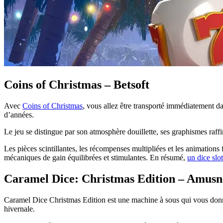
Coins of Christmas – Betsoft
Avec
Coins of Christmas
, vous allez être transporté immédiatement d
d’années.
Le jeu se distingue par son atmosphère douillette, ses graphismes raffi
Les pièces scintillantes, les récompenses multipliées et les animations
mécaniques de gain équilibrées et stimulantes. En résumé,
un dice slot
Caramel Dice: Christmas Edition – Amusn
Caramel Dice Christmas Edition est une machine à sous qui vous don
hivernale.