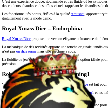
C’est une expérience douce, gourmande et très fluide où les symboles
des couleurs chaudes et des effets visuels rappelant les friandises de
Les fonctionnalités bonus, fidèles à la qualité
Amusnet
, apportent ryth
gratuitement avec le mode demo.
Royal Xmass Dice – Endorphina
Royal Xmass Dice
propose une version élégante et luxueuse du thème re
La mécanique de dés revisitée apporte une touche originale, tandis que
n’est pas
un dice game
mais une machine à sous.
La fluidité de jeu et l’harmonie visuelle en font une option idéale p
précision.
Robo’s Santa Corp Dice – Gaming1
Vous adorez la science-fiction ?
Robo’s Santa Corp Dice
est fait pou
Les animations futuristes, l’humour visuel propre
à Gaming1
et les mé
dans une ambiance nouvelle.
Idéale pour ceux qui cherchent une machine originale et décalée pour l