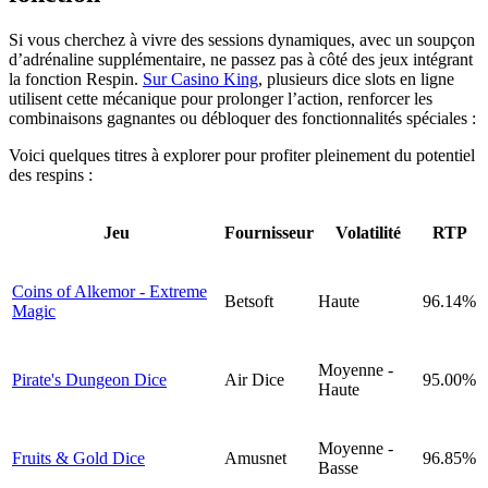
Si vous cherchez à vivre des sessions dynamiques, avec un soupçon
d’adrénaline supplémentaire, ne passez pas à côté des jeux intégrant
la fonction Respin.
Sur Casino King
, plusieurs dice slots en ligne
utilisent cette mécanique pour prolonger l’action, renforcer les
combinaisons gagnantes ou débloquer des fonctionnalités spéciales :
Voici quelques titres à explorer pour profiter pleinement du potentiel
des respins :
Jeu
Fournisseur
Volatilité
RTP
Coins of Alkemor - Extreme
Betsoft
Haute
96.14%
Magic
Moyenne -
Pirate's Dungeon Dice
Air Dice
95.00%
Haute
Moyenne -
Fruits & Gold Dice
Amusnet
96.85%
Basse