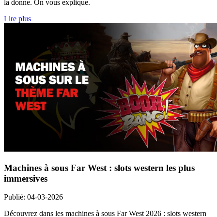
la donne. On vous explique.
Lire plus
Machines à sous Far West : slots western les plus
immersives
Publié
:
04-03-2026
Découvrez dans les machines à sous Far West 2026 : slots western