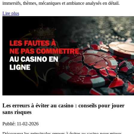
immersifs, thèmes, mécaniques et ambiance analysés en détail.
Lire plus
Les erreurs à éviter au casino : conseils pour jouer
sans risques
Publié
:
11-02-2026
Découvrez les principales erreurs à éviter au casino pour mieux