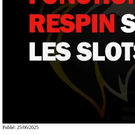
Publié
:
25/06/2025