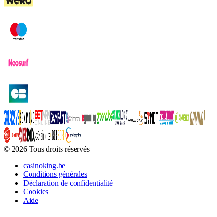
©
2026
Tous droits réservés
casinoking.be
Conditions générales
Déclaration de confidentialité
Cookies
Aide