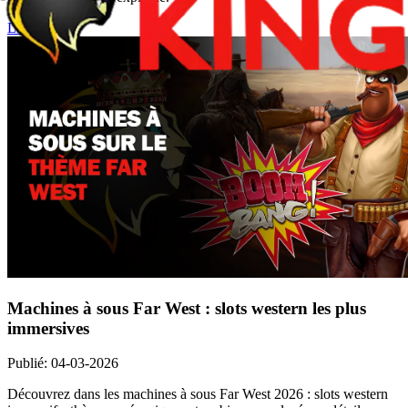
Lire plus
Machines à sous Far West : slots western les plus
immersives
Publié
:
04-03-2026
Découvrez dans les machines à sous Far West 2026 : slots western