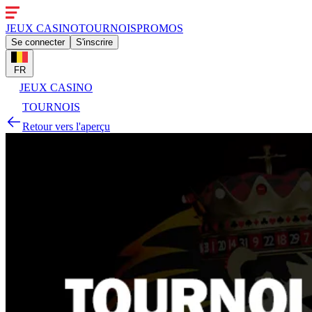
JEUX CASINO
TOURNOIS
PROMOS
Se connecter
S'inscrire
FR
JEUX CASINO
TOURNOIS
Retour vers l'aperçu