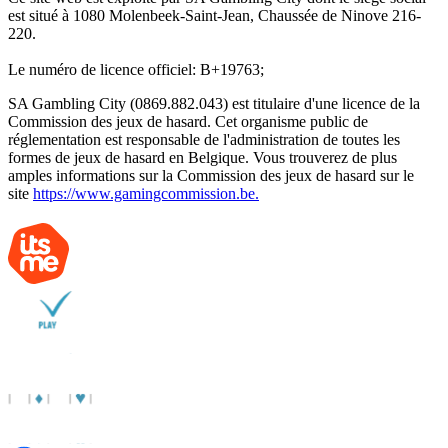
est situé à 1080 Molenbeek-Saint-Jean, Chaussée de Ninove 216-
220.
Le numéro de licence officiel: B+19763;
SA Gambling City (0869.882.043) est titulaire d'une licence de la
Commission des jeux de hasard. Cet organisme public de
réglementation est responsable de l'administration de toutes les
formes de jeux de hasard en Belgique. Vous trouverez de plus
amples informations sur la Commission des jeux de hasard sur le
site
https://www.gamingcommission.be.