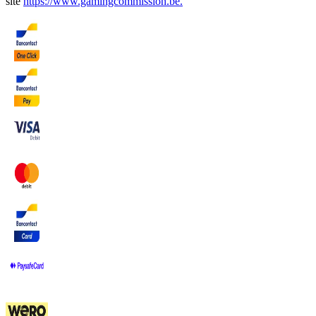
site
https://www.gamingcommission.be.