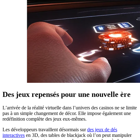
Des jeux repensés pour une nouvelle ère
L’arrivée de la réalité virtuelle dans l’univers des casinos ne se limite
pas à un simple changement de décor. Elle impose également une
redéfinition complète des jeux eux-mêmes.
Les développeurs travaillent désormais sur
des jeux de dés
interactives
en 3D, des tables de blackjack où l’on peut manipuler