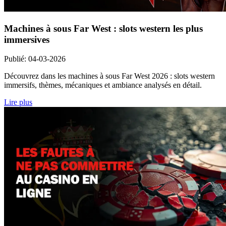
Machines à sous Far West : slots western les plus
immersives
Publié
:
04-03-2026
Découvrez dans les machines à sous Far West 2026 : slots western
immersifs, thèmes, mécaniques et ambiance analysés en détail.
Lire plus