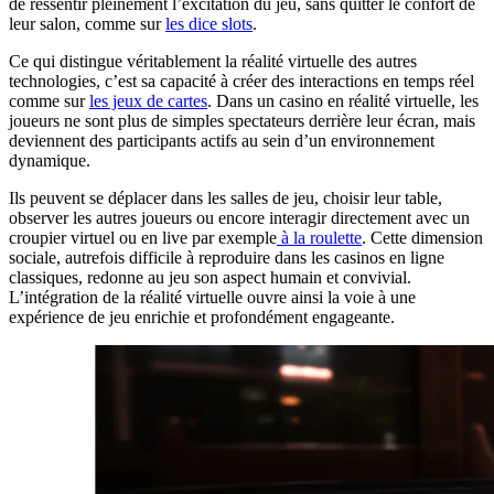
de ressentir pleinement l’excitation du jeu, sans quitter le confort de
leur salon, comme sur
les dice slots
.
Ce qui distingue véritablement la réalité virtuelle des autres
technologies, c’est sa capacité à créer des interactions en temps réel
comme sur
les jeux de cartes
. Dans un casino en réalité virtuelle, les
joueurs ne sont plus de simples spectateurs derrière leur écran, mais
deviennent des participants actifs au sein d’un environnement
dynamique.
Ils peuvent se déplacer dans les salles de jeu, choisir leur table,
observer les autres joueurs ou encore interagir directement avec un
croupier virtuel ou en live par exemple
à la roulette
. Cette dimension
sociale, autrefois difficile à reproduire dans les casinos en ligne
classiques, redonne au jeu son aspect humain et convivial.
L’intégration de la réalité virtuelle ouvre ainsi la voie à une
expérience de jeu enrichie et profondément engageante.