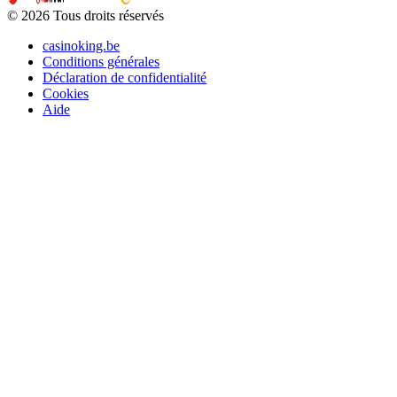
©
2026
Tous droits réservés
casinoking.be
Conditions générales
Déclaration de confidentialité
Cookies
Aide