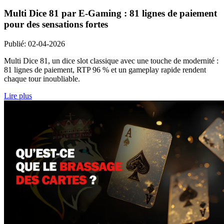
Multi Dice 81 par E-Gaming : 81 lignes de paiement
pour des sensations fortes
Publié
:
02-04-2026
Multi Dice 81, un dice slot classique avec une touche de modernité :
81 lignes de paiement, RTP 96 % et un gameplay rapide rendent
chaque tour inoubliable.
Lire plus