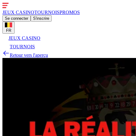
JEUX CASINO
TOURNOIS
PROMOS
Se connecter
S'inscrire
FR
JEUX CASINO
TOURNOIS
Retour vers l'aperçu