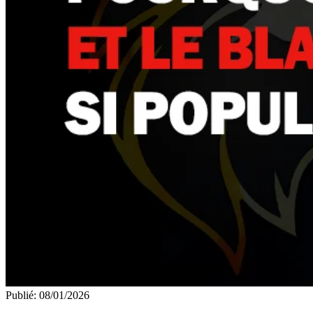
Publié
:
08/01/2026