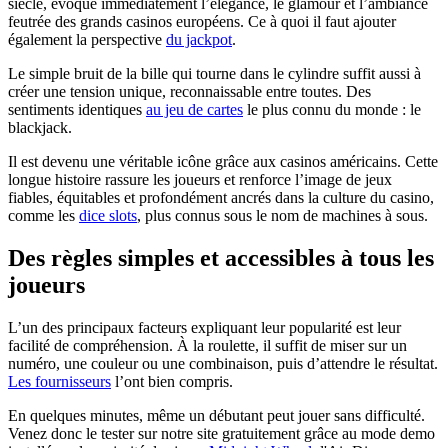
siècle, évoque immédiatement l’élégance, le glamour et l’ambiance
feutrée des grands casinos européens. Ce à quoi il faut ajouter
également la perspective
du jackpot
.
Le simple bruit de la bille qui tourne dans le cylindre suffit aussi à
créer une tension unique, reconnaissable entre toutes. Des
sentiments identiques
au jeu de cartes
le plus connu du monde : le
blackjack.
Il est devenu une véritable icône grâce aux casinos américains. Cette
longue histoire rassure les joueurs et renforce l’image de jeux
fiables, équitables et profondément ancrés dans la culture du casino,
comme les
dice slots
, plus connus sous le nom de machines à sous.
Des règles simples et accessibles à tous les
joueurs
L’un des principaux facteurs expliquant leur popularité est leur
facilité de compréhension. À la roulette, il suffit de miser sur un
numéro, une couleur ou une combinaison, puis d’attendre le résultat.
Les fournisseurs
l’ont bien compris.
En quelques minutes, même un débutant peut jouer sans difficulté.
Venez donc le tester sur notre site gratuitement grâce au mode demo