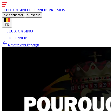
JEUX CASINO
TOURNOIS
PROMOS
Se connecter
S'inscrire
FR
JEUX CASINO
TOURNOIS
Retour vers l'aperçu