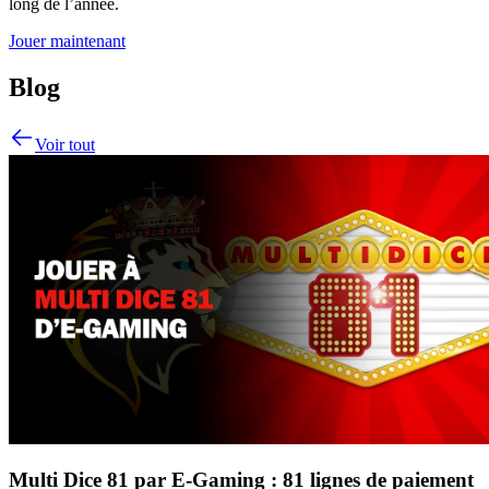
long de l’année.
Jouer maintenant
Blog
Voir tout
Multi Dice 81 par E-Gaming : 81 lignes de paiement