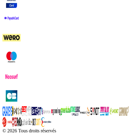
©
2026
Tous droits réservés