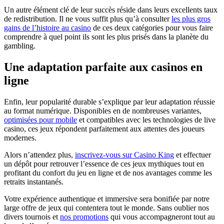
Un autre élément clé de leur succès réside dans leurs excellents taux
de redistribution. Il ne vous suffit plus qu’à consulter
les plus gros
gains de l’histoire au casino
de ces deux catégories pour vous faire
comprendre à quel point ils sont les plus prisés dans la planète du
gambling.
Une adaptation parfaite aux casinos en
ligne
Enfin, leur popularité durable s’explique par leur adaptation réussie
au format numérique. Disponibles en de nombreuses variantes,
optimisées pour mobile
et compatibles avec les technologies de live
casino, ces jeux répondent parfaitement aux attentes des joueurs
modernes.
Alors n’attendez plus,
inscrivez-vous sur Casino King
et effectuer
un dépôt pour retrouver l’essence de ces jeux mythiques tout en
profitant du confort du jeu en ligne et de nos avantages comme les
retraits instantanés.
Votre expérience authentique et immersive sera bonifiée par notre
large offre de jeux qui contentera tout le monde. Sans oublier nos
divers tournois et
nos promotions
qui vous accompagneront tout au