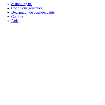
casinoking.be
Conditions générales
Déclaration de confidentialité
Cookies
Aide