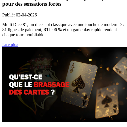
pour des sensations fortes
Publié
:
02-04-2026
Multi Dice 81, un dice slot classique avec une touche de modernité :
81 lignes de paiement, RTP 96 % et un gameplay rapide rendent
chaque tour inoubliable.
Lire plus