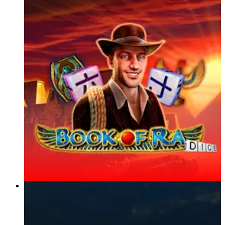
Sélection
Sélection