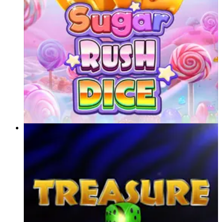
Sélection