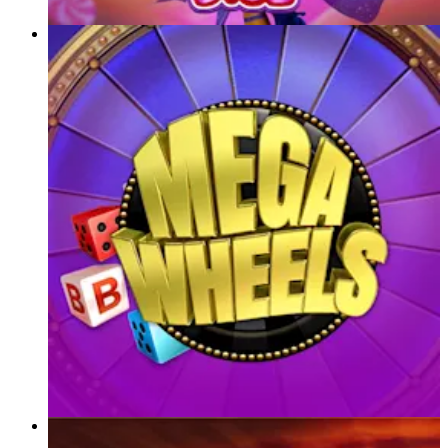
Sélection