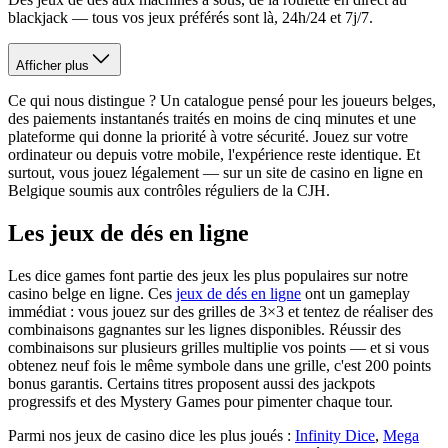
blackjack — tous vos jeux préférés sont là, 24h/24 et 7j/7.
Afficher plus
Ce qui nous distingue ? Un catalogue pensé pour les joueurs belges,
des paiements instantanés traités en moins de cinq minutes et une
plateforme qui donne la priorité à votre sécurité. Jouez sur votre
ordinateur ou depuis votre mobile, l'expérience reste identique. Et
surtout, vous jouez légalement — sur un site de casino en ligne en
Belgique soumis aux contrôles réguliers de la CJH.
Les jeux de dés en ligne
Les dice games font partie des jeux les plus populaires sur notre
casino belge en ligne. Ces
jeux de dés en ligne
ont un gameplay
immédiat : vous jouez sur des grilles de 3×3 et tentez de réaliser des
combinaisons gagnantes sur les lignes disponibles. Réussir des
combinaisons sur plusieurs grilles multiplie vos points — et si vous
obtenez neuf fois le même symbole dans une grille, c'est 200 points
bonus garantis. Certains titres proposent aussi des jackpots
progressifs et des Mystery Games pour pimenter chaque tour.
Parmi nos jeux de casino dice les plus joués :
Infinity Dice
,
Mega