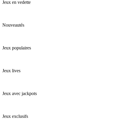
Jeux en vedette
Nouveautés
Jeux populaires
Jeux lives
Jeux avec jackpots
Jeux exclusifs