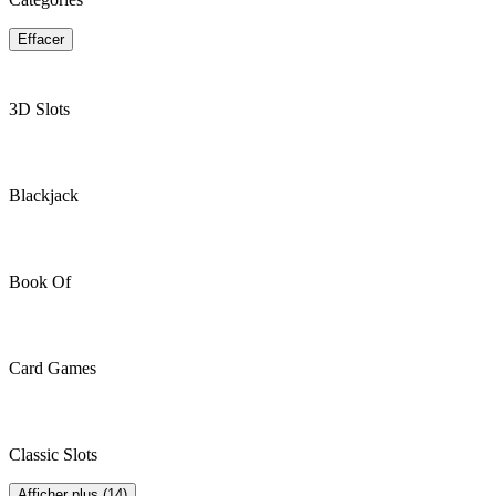
Effacer
3D Slots
Blackjack
Book Of
Card Games
Classic Slots
Afficher plus (14)