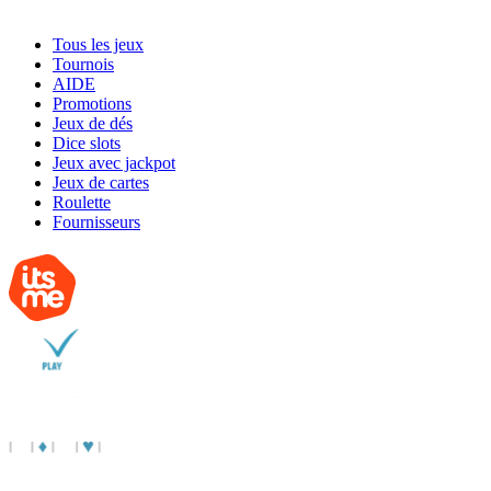
Tous les jeux
Tournois
AIDE
Promotions
Jeux de dés
Dice slots
Jeux avec jackpot
Jeux de cartes
Roulette
Fournisseurs