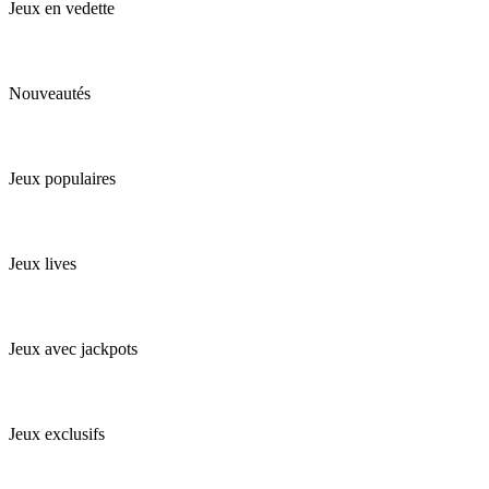
Jeux en vedette
Nouveautés
Jeux populaires
Jeux lives
Jeux avec jackpots
Jeux exclusifs