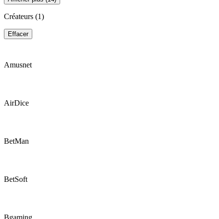
Créateurs
(
1
)
Effacer
Amusnet
AirDice
BetMan
BetSoft
Bgaming