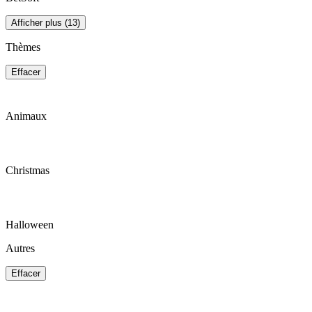
Afficher plus (13)
Thèmes
Effacer
Animaux
Christmas
Halloween
Autres
Effacer