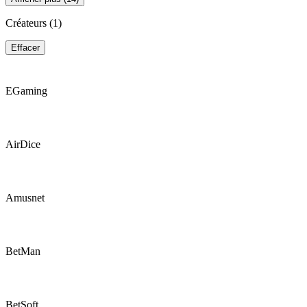
Créateurs
(
1
)
Effacer
EGaming
AirDice
Amusnet
BetMan
BetSoft