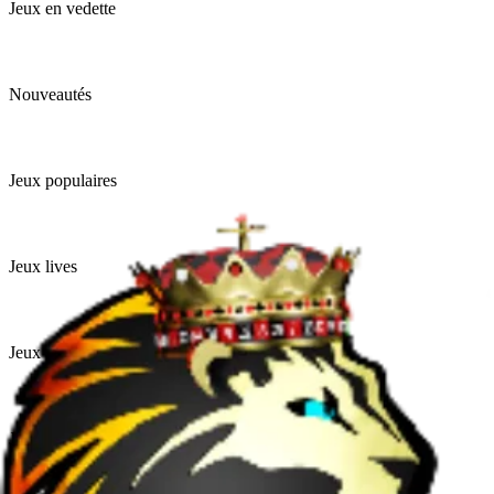
Jeux en vedette
Nouveautés
Jeux populaires
Jeux lives
Jeux avec jackpots
Jeux exclusifs