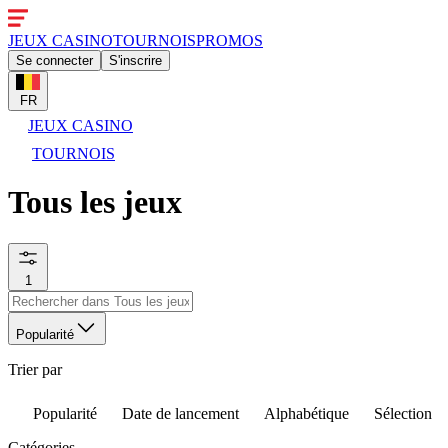
JEUX CASINO
TOURNOIS
PROMOS
Se connecter
S'inscrire
FR
JEUX CASINO
TOURNOIS
Tous les jeux
1
Popularité
Trier par
Popularité
Date de lancement
Alphabétique
Sélection
Catégories