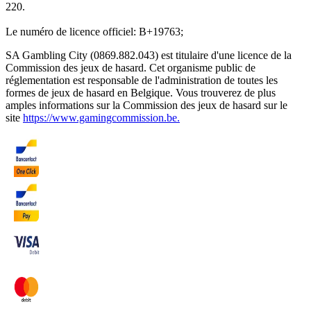
220.
Le numéro de licence officiel: B+19763;
SA Gambling City (0869.882.043) est titulaire d'une licence de la
Commission des jeux de hasard. Cet organisme public de
réglementation est responsable de l'administration de toutes les
formes de jeux de hasard en Belgique. Vous trouverez de plus
amples informations sur la Commission des jeux de hasard sur le
site
https://www.gamingcommission.be.