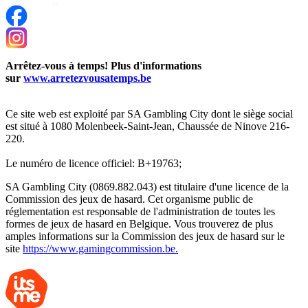
Arrêtez-vous à temps! Plus d'informations
sur
www.arretezvousatemps.be
Ce site web est exploité par SA Gambling City dont le siège social
est situé à 1080 Molenbeek-Saint-Jean, Chaussée de Ninove 216-
220.
Le numéro de licence officiel: B+19763;
SA Gambling City (0869.882.043) est titulaire d'une licence de la
Commission des jeux de hasard. Cet organisme public de
réglementation est responsable de l'administration de toutes les
formes de jeux de hasard en Belgique. Vous trouverez de plus
amples informations sur la Commission des jeux de hasard sur le
site
https://www.gamingcommission.be.