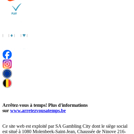
Arrêtez-vous à temps! Plus d'informations
sur
www.arretezvousatemps.be
Ce site web est exploité par SA Gambling City dont le siège social
est situé à 1080 Molenbeek-Saint-Jean, Chaussée de Ninove 216-