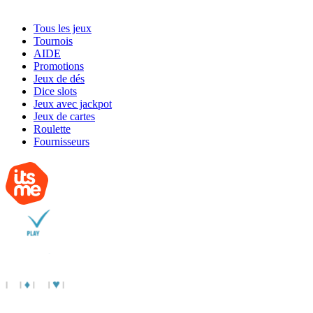
Tous les jeux
Tournois
AIDE
Promotions
Jeux de dés
Dice slots
Jeux avec jackpot
Jeux de cartes
Roulette
Fournisseurs