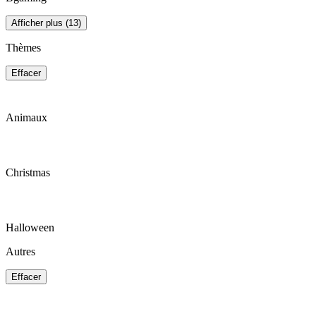
Afficher plus (13)
Thèmes
Effacer
Animaux
Christmas
Halloween
Autres
Effacer