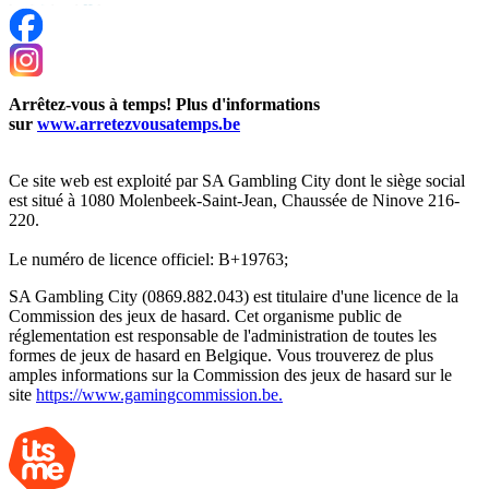
Arrêtez-vous à temps! Plus d'informations
sur
www.arretezvousatemps.be
Ce site web est exploité par SA Gambling City dont le siège social
est situé à 1080 Molenbeek-Saint-Jean, Chaussée de Ninove 216-
220.
Le numéro de licence officiel: B+19763;
SA Gambling City (0869.882.043) est titulaire d'une licence de la
Commission des jeux de hasard. Cet organisme public de
réglementation est responsable de l'administration de toutes les
formes de jeux de hasard en Belgique. Vous trouverez de plus
amples informations sur la Commission des jeux de hasard sur le
site
https://www.gamingcommission.be.