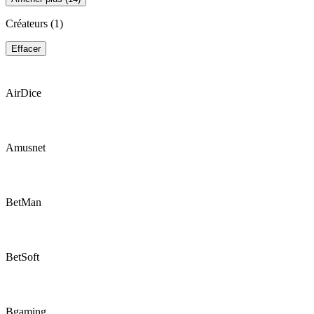
Créateurs
(
1
)
Effacer
AirDice
Amusnet
BetMan
BetSoft
Bgaming