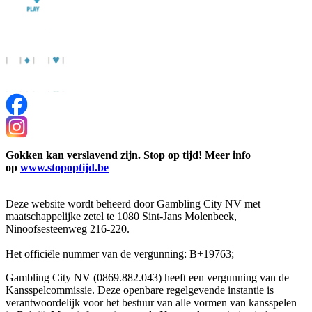
Gokken kan verslavend zijn. Stop op tijd! Meer info
op
www.stopoptijd.be
Deze website wordt beheerd door Gambling City NV met
maatschappelijke zetel te 1080 Sint-Jans Molenbeek,
Ninoofsesteenweg 216-220.
Het officiële nummer van de vergunning: B+19763;
Gambling City NV (0869.882.043) heeft een vergunning van de
Kansspelcommissie. Deze openbare regelgevende instantie is
verantwoordelijk voor het bestuur van alle vormen van kansspelen