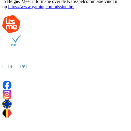
in België. Meer informatie over de Kansspelcommissie vindt u
op
https://www.gamingcommission.be.