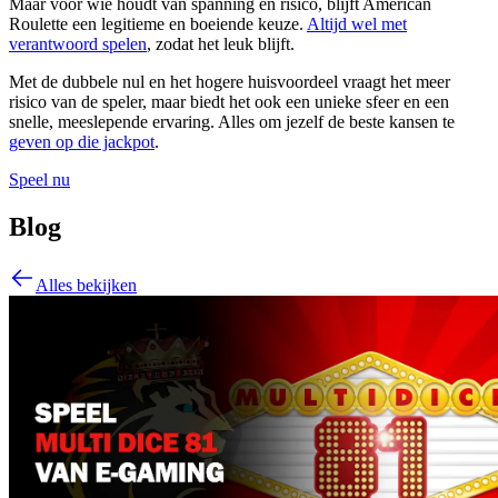
Maar voor wie houdt van spanning en risico, blijft American
Roulette een legitieme en boeiende keuze.
Altijd wel met
verantwoord spelen
, zodat het leuk blijft.
Met de dubbele nul en het hogere huisvoordeel vraagt het meer
risico van de speler, maar biedt het ook een unieke sfeer en een
snelle, meeslepende ervaring. Alles om jezelf de beste kansen te
geven op die jackpot
.
Speel nu
Blog
Alles bekijken