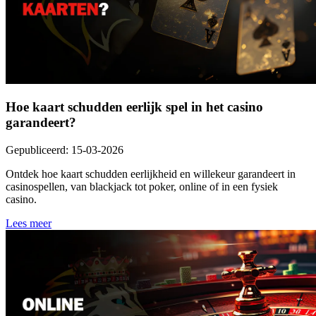
Hoe kaart schudden eerlijk spel in het casino
garandeert?
Gepubliceerd
:
15-03-2026
Ontdek hoe kaart schudden eerlijkheid en willekeur garandeert in
casinospellen, van blackjack tot poker, online of in een fysiek
casino.
Lees meer