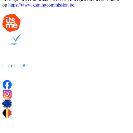
op
https://www.gamingcommission.be.