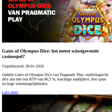
Gates of Olympus Dice: het meest winstgevende
casinospel?
Gepubliceerd
:
28-01-2026
Ontdek Gates of Olympus Dice van Pragmatic Play: mythologische
dice slot met een RTP van 96,5 %, krachtige multipliers, free spins
en hoge winstmogelijkheden.
Lees meer