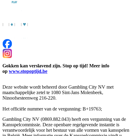
Gokken kan verslavend zijn. Stop op tijd! Meer info
op
www.stopoptijd.be
Deze website wordt beheerd door Gambling City NV met
maatschappelijke zetel te 1080 Sint-Jans Molenbeek,
Ninoofsesteenweg 216-220.
Het officiële nummer van de vergunning: B+19763;
Gambling City NV (0869.882.043) heeft een vergunning van de
Kansspelcommissie. Deze openbare regelgevende instantie is
verantwoordelijk voor het bestuur van alle vormen van kansspelen
in België. Meer informatie over de Kansspelcommissie vindt u