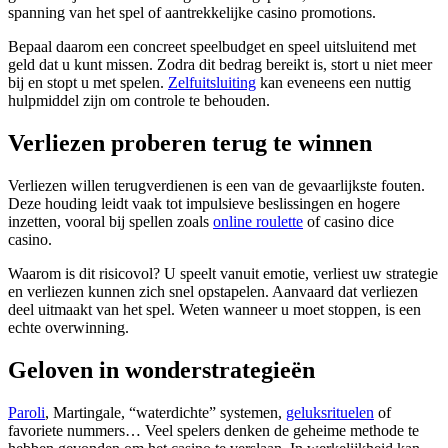
spanning van het spel of aantrekkelijke casino promotions.
Bepaal daarom een concreet speelbudget en speel uitsluitend met
geld dat u kunt missen. Zodra dit bedrag bereikt is, stort u niet meer
bij en stopt u met spelen.
Zelfuitsluiting
kan eveneens een nuttig
hulpmiddel zijn om controle te behouden.
Verliezen proberen terug te winnen
Verliezen willen terugverdienen is een van de gevaarlijkste fouten.
Deze houding leidt vaak tot impulsieve beslissingen en hogere
inzetten, vooral bij spellen zoals
online roulette
of casino dice
casino.
Waarom is dit risicovol? U speelt vanuit emotie, verliest uw strategie
en verliezen kunnen zich snel opstapelen. Aanvaard dat verliezen
deel uitmaakt van het spel. Weten wanneer u moet stoppen, is een
echte overwinning.
Geloven in wonderstrategieën
Paroli
, Martingale, “waterdichte” systemen,
geluksrituelen
of
favoriete nummers… Veel spelers denken de geheime methode te