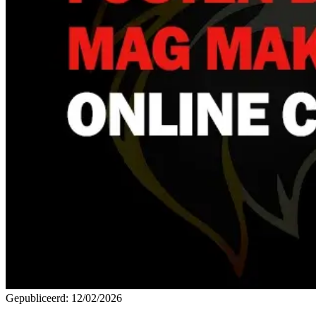
Gepubliceerd
:
12/02/2026