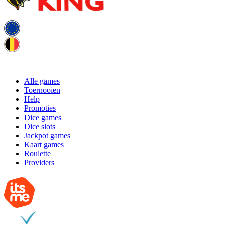
Alle games
Toernooien
Help
Promoties
Dice games
Dice slots
Jackpot games
Kaart games
Roulette
Providers