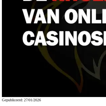
Gepubliceerd
:
27/01/2026