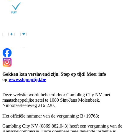
Gokken kan verslavend zijn. Stop op tijd! Meer info
op
www.stopoptijd.be
Deze website wordt beheerd door Gambling City NV met
maatschappelijke zetel te 1080 Sint-Jans Molenbeek,
Ninoofsesteenweg 216-220.
Het officiële nummer van de vergunning: B+19763;
Gambling City NV (0869.882.043) heeft een vergunning van de
Kansspelcommissie. Deze openbare regelgevende instantie is