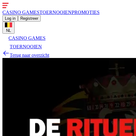
CASINO GAMES
TOERNOOIEN
PROMOTIES
Log in
Registreer
NL
CASINO GAMES
TOERNOOIEN
Terug naar overzicht