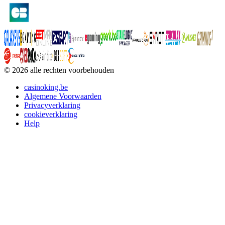
©
2026
alle rechten voorbehouden
casinoking.be
Algemene Voorwaarden
Privacyverklaring
cookieverklaring
Help