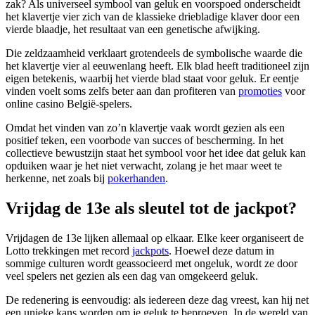
zak? Als universeel symbool van geluk en voorspoed onderscheidt
het klavertje vier zich van de klassieke driebladige klaver door een
vierde blaadje, het resultaat van een genetische afwijking.
Die zeldzaamheid verklaart grotendeels de symbolische waarde die
het klavertje vier al eeuwenlang heeft. Elk blad heeft traditioneel zijn
eigen betekenis, waarbij het vierde blad staat voor geluk. Er eentje
vinden voelt soms zelfs beter aan dan profiteren van
promoties
voor
online casino België-spelers.
Omdat het vinden van zo’n klavertje vaak wordt gezien als een
positief teken, een voorbode van succes of bescherming. In het
collectieve bewustzijn staat het symbool voor het idee dat geluk kan
opduiken waar je het niet verwacht, zolang je het maar weet te
herkenne, net zoals bij
pokerhanden
.
Vrijdag de 13e als sleutel tot de jackpot?
Vrijdagen de 13e lijken allemaal op elkaar. Elke keer organiseert de
Lotto trekkingen met record
jackpots
. Hoewel deze datum in
sommige culturen wordt geassocieerd met ongeluk, wordt ze door
veel spelers net gezien als een dag van omgekeerd geluk.
De redenering is eenvoudig: als iedereen deze dag vreest, kan hij net
een unieke kans worden om je geluk te beproeven. In de wereld van