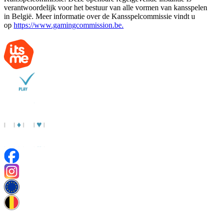
verantwoordelijk voor het bestuur van alle vormen van kansspelen
in België. Meer informatie over de Kansspelcommissie vindt u
op
https://www.gamingcommission.be.