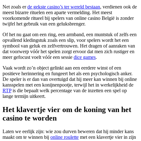
Net zoals er
de gekste casino’s ter wereld bestaan
, verdienen ook de
meest bizarre rituelen een aparte vermelding. Het meest
voorkomende ritueel bij spelers van online casino België is zonder
twijfel het gebruik van een geluksbrenger.
Of het nu gaat om een ring, een armband, een muntstuk of zelfs een
opvallend kledingstuk zoals een slip, voor spelers wordt het een
symbool van geluk en zelfvertrouwen. Het dragen of aanraken van
dat voorwerp vóór het spelen zorgt ervoor dat men zich rustiger en
meer gefocust voelt vóór een sessie
dice games
.
Vaak wordt zo’n object gelinkt aan een eerdere winst of een
positieve herinnering en fungeert het als een psychologisch anker.
De speler is er dan van overtuigd dat hij meer kan winnen bij online
kansspelen met een konijnenpootje, terwijl het in werkelijkheid de
RTP
is die bepaalt welk percentage van de inzetten een spel op
lange termijn uitkeert.
Het klavertje vier om de koning van het
casino te worden
Laten we eerlijk zijn: wie zou durven beweren dat hij minder kans
maakt om te winnen bij
online roulette
met een klavertje vier in zijn