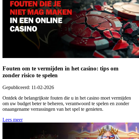
Fouten om te vermijden in het casino: tips om
zonder risico te spelen
Gepubliceerd
:
11-02-2026
Ontdek de belangrijkste fouten die u in het casino moet vermijden
om uw budget beter te beheren, verantwoord te spelen en zonder
onaangename verrassingen van het spel te genieten.
Lees meer