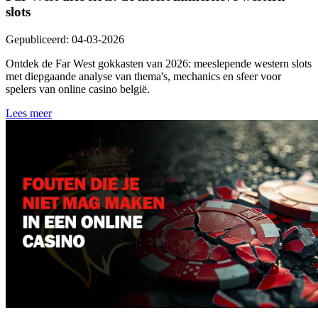
slots
Gepubliceerd
:
04-03-2026
Ontdek de Far West gokkasten van 2026: meeslepende western slots
met diepgaande analyse van thema's, mechanics en sfeer voor
spelers van online casino belgië.
Lees meer