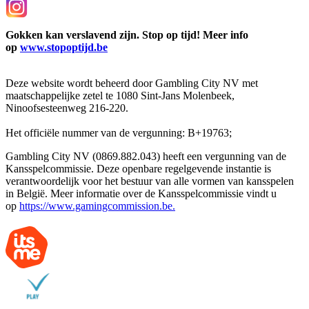
Gokken kan verslavend zijn. Stop op tijd! Meer info
op
www.stopoptijd.be
Deze website wordt beheerd door Gambling City NV met
maatschappelijke zetel te 1080 Sint-Jans Molenbeek,
Ninoofsesteenweg 216-220.
Het officiële nummer van de vergunning: B+19763;
Gambling City NV (0869.882.043) heeft een vergunning van de
Kansspelcommissie. Deze openbare regelgevende instantie is
verantwoordelijk voor het bestuur van alle vormen van kansspelen
in België. Meer informatie over de Kansspelcommissie vindt u
op
https://www.gamingcommission.be.