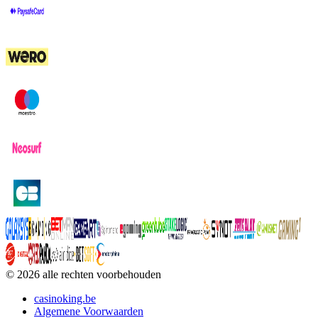
©
2026
alle rechten voorbehouden
casinoking.be
Algemene Voorwaarden