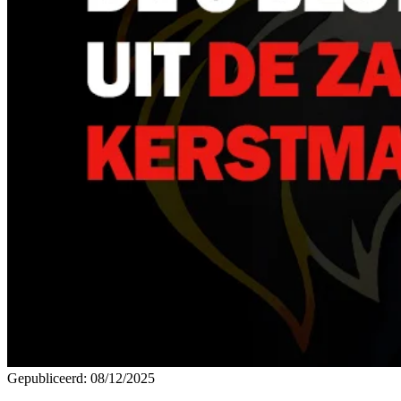
Gepubliceerd
:
08/12/2025