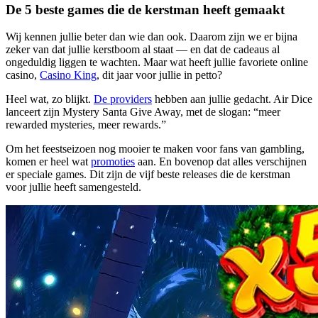
De 5 beste games die de kerstman heeft gemaakt
Wij kennen jullie beter dan wie dan ook. Daarom zijn we er bijna
zeker van dat jullie kerstboom al staat — en dat de cadeaus al
ongeduldig liggen te wachten. Maar wat heeft jullie favoriete online
casino,
Casino King
, dit jaar voor jullie in petto?
Heel wat, zo blijkt.
De providers
hebben aan jullie gedacht. Air Dice
lanceert zijn Mystery Santa Give Away, met de slogan: “meer
rewarded mysteries, meer rewards.”
Om het feestseizoen nog mooier te maken voor fans van gambling,
komen er heel wat
promoties
aan. En bovenop dat alles verschijnen
er speciale games. Dit zijn de vijf beste releases die de kerstman
voor jullie heeft samengesteld.