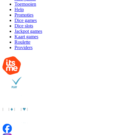
Toernooien
Help
Promoties
Dice games
Dice slots
Jackpot games
Kaart games
Roulette
Providers