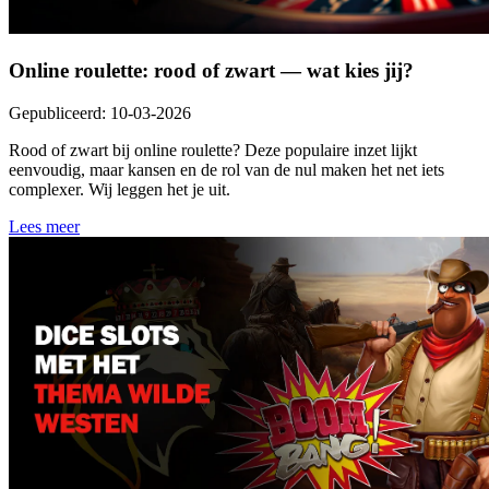
Online roulette: rood of zwart — wat kies jij?
Gepubliceerd
:
10-03-2026
Rood of zwart bij online roulette? Deze populaire inzet lijkt
eenvoudig, maar kansen en de rol van de nul maken het net iets
complexer. Wij leggen het je uit.
Lees meer