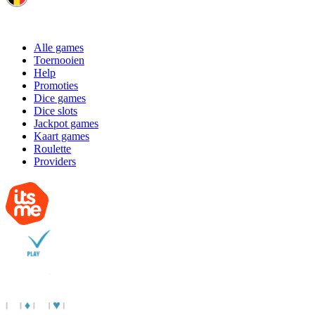
Alle games
Toernooien
Help
Promoties
Dice games
Dice slots
Jackpot games
Kaart games
Roulette
Providers