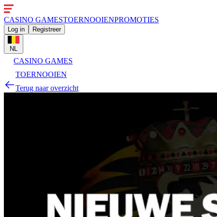
CASINO GAMES
TOERNOOIEN
PROMOTIES
Log in
Registreer
NL
CASINO GAMES
TOERNOOIEN
Terug naar overzicht