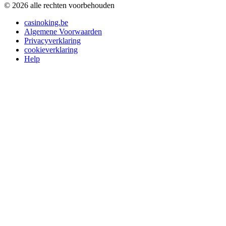
©
2026
alle rechten voorbehouden
casinoking.be
Algemene Voorwaarden
Privacyverklaring
cookieverklaring
Help