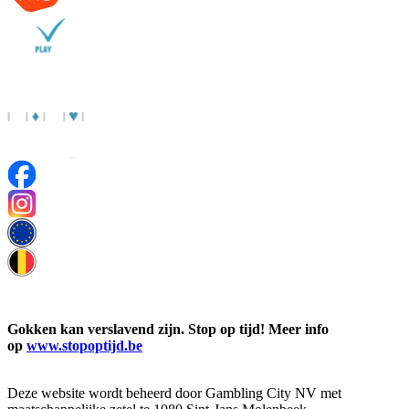
Gokken kan verslavend zijn. Stop op tijd! Meer info
op
www.stopoptijd.be
Deze website wordt beheerd door Gambling City NV met