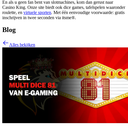
En als u geen fan bent van slotmachines, kom dan gerust naar
Casino King. Onze site biedt ook dice games, tafelspelen waaronder
roulette, en
virtuele sporten
. Met één eenvoudige voorwaarde: gratis
inschrijven in twee seconden via itsme®.
Blog
Alles bekijken