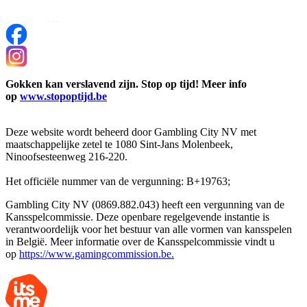
Gokken kan verslavend zijn. Stop op tijd! Meer info
op
www.stopoptijd.be
Deze website wordt beheerd door Gambling City NV met
maatschappelijke zetel te 1080 Sint-Jans Molenbeek,
Ninoofsesteenweg 216-220.
Het officiële nummer van de vergunning: B+19763;
Gambling City NV (0869.882.043) heeft een vergunning van de
Kansspelcommissie. Deze openbare regelgevende instantie is
verantwoordelijk voor het bestuur van alle vormen van kansspelen
in België. Meer informatie over de Kansspelcommissie vindt u
op
https://www.gamingcommission.be.