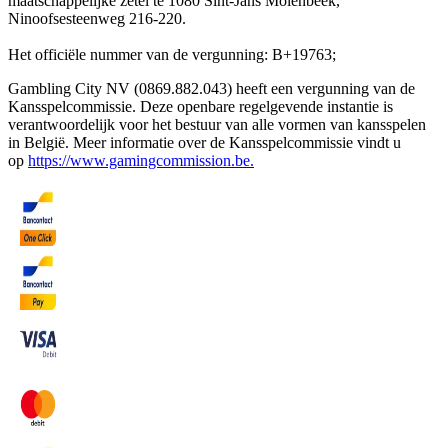
maatschappelijke zetel te 1080 Sint-Jans Molenbeek,
Ninoofsesteenweg 216-220.
Het officiële nummer van de vergunning: B+19763;
Gambling City NV (0869.882.043) heeft een vergunning van de
Kansspelcommissie. Deze openbare regelgevende instantie is
verantwoordelijk voor het bestuur van alle vormen van kansspelen
in België. Meer informatie over de Kansspelcommissie vindt u
op
https://www.gamingcommission.be.