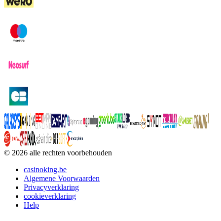
©
2026
alle rechten voorbehouden
casinoking.be
Algemene Voorwaarden
Privacyverklaring
cookieverklaring
Help