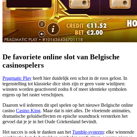
De favoriete online slot van Belgische
casinospelers
Pragmatic Play
heeft hier duidelijk een schot in de roos gelost. In
tegenstelling tot klassieke dice slots zijn er geen vaste winlijnen:
winsten worden geactiveerd zodra 8 of meer identieke symbolen
ergens op het raster verschijnen.
Daarom wil iedereen dit spel spelen op het nieuwe Belgische online
casino
Casino King
. Maar dat is niet alles. De vloeiende animaties,
dramatische geluidseffecten en epische soundtrack versterken het
gevoel dat je je in het Oude Griekenland bevindt.
Het succes is ook te danken aan het
Tumble-systeem
: elke winnende