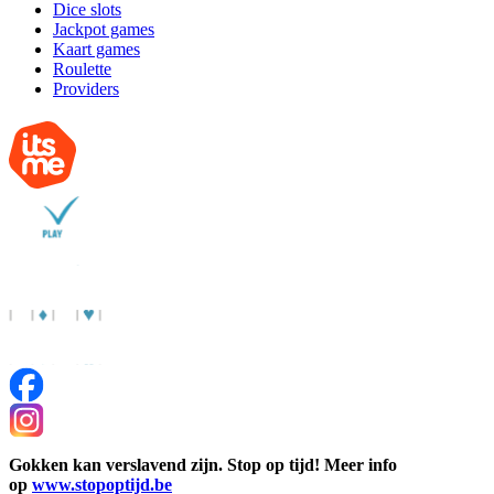
Dice slots
Jackpot games
Kaart games
Roulette
Providers
Gokken kan verslavend zijn. Stop op tijd! Meer info
op
www.stopoptijd.be