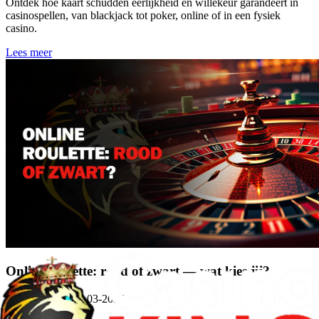
Ontdek hoe kaart schudden eerlijkheid en willekeur garandeert in
casinospellen, van blackjack tot poker, online of in een fysiek
casino.
Lees meer
Online roulette: rood of zwart — wat kies jij?
Gepubliceerd
:
10-03-2026