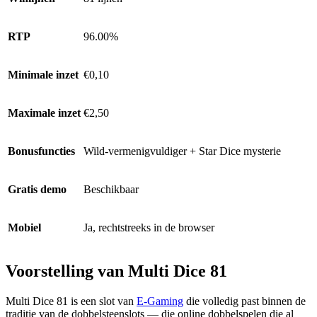
RTP
96.00%
Minimale inzet
€0,10
Maximale inzet
€2,50
Bonusfuncties
Wild-vermenigvuldiger + Star Dice mysterie
Gratis demo
Beschikbaar
Mobiel
Ja, rechtstreeks in de browser
Voorstelling van Multi Dice 81
Multi Dice 81 is een slot van
E-Gaming
die volledig past binnen de
traditie van de dobbelsteenslots — die online dobbelspelen die al