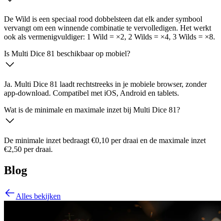
De Wild is een speciaal rood dobbelsteen dat elk ander symbool
vervangt om een winnende combinatie te vervolledigen. Het werkt
ook als vermenigvuldiger: 1 Wild = ×2, 2 Wilds = ×4, 3 Wilds = ×8.
Is Multi Dice 81 beschikbaar op mobiel?
Ja. Multi Dice 81 laadt rechtstreeks in je mobiele browser, zonder
app-download. Compatibel met iOS, Android en tablets.
Wat is de minimale en maximale inzet bij Multi Dice 81?
De minimale inzet bedraagt €0,10 per draai en de maximale inzet
€2,50 per draai.
Blog
Alles bekijken