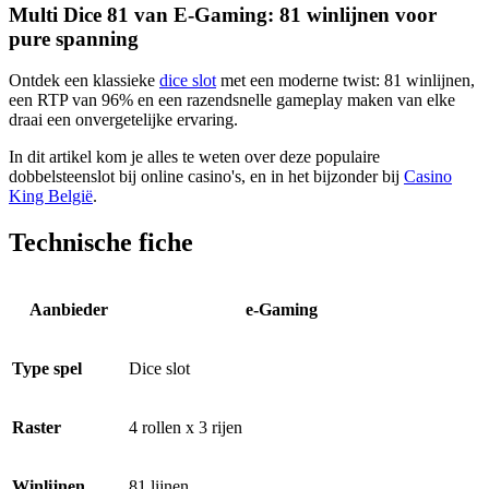
Multi Dice 81 van E-Gaming: 81 winlijnen voor
pure spanning
Ontdek een klassieke
dice slot
met een moderne twist: 81 winlijnen,
een RTP van 96% en een razendsnelle gameplay maken van elke
draai een onvergetelijke ervaring.
In dit artikel kom je alles te weten over deze populaire
dobbelsteenslot bij online casino's, en in het bijzonder bij
Casino
King België
.
Technische fiche
Aanbieder
e-Gaming
Type spel
Dice slot
Raster
4 rollen x 3 rijen
Winlijnen
81 lijnen