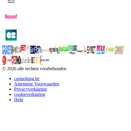
©
2026
alle rechten voorbehouden
casinoking.be
Algemene Voorwaarden
Privacyverklaring
cookieverklaring
Help