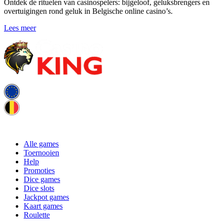
Ontdek de rituelen van casinospelers: bijgeloof, geluksbrengers en
overtuigingen rond geluk in Belgische online casino’s.
Lees meer
Alle games
Toernooien
Help
Promoties
Dice games
Dice slots
Jackpot games
Kaart games
Roulette