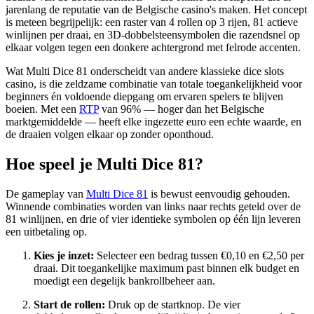
jarenlang de reputatie van de Belgische casino's maken. Het concept
is meteen begrijpelijk: een raster van 4 rollen op 3 rijen, 81 actieve
winlijnen per draai, en 3D-dobbelsteensymbolen die razendsnel op
elkaar volgen tegen een donkere achtergrond met felrode accenten.
Wat Multi Dice 81 onderscheidt van andere klassieke dice slots
casino, is die zeldzame combinatie van totale toegankelijkheid voor
beginners én voldoende diepgang om ervaren spelers te blijven
boeien. Met een
RTP
van 96% — hoger dan het Belgische
marktgemiddelde — heeft elke ingezette euro een echte waarde, en
de draaien volgen elkaar op zonder oponthoud.
Hoe speel je Multi Dice 81?
De gameplay van
Multi Dice 81
is bewust eenvoudig gehouden.
Winnende combinaties worden van links naar rechts geteld over de
81 winlijnen, en drie of vier identieke symbolen op één lijn leveren
een uitbetaling op.
Kies je inzet:
Selecteer een bedrag tussen €0,10 en €2,50 per
draai. Dit toegankelijke maximum past binnen elk budget en
moedigt een degelijk bankrollbeheer aan.
Start de rollen:
Druk op de startknop. De vier