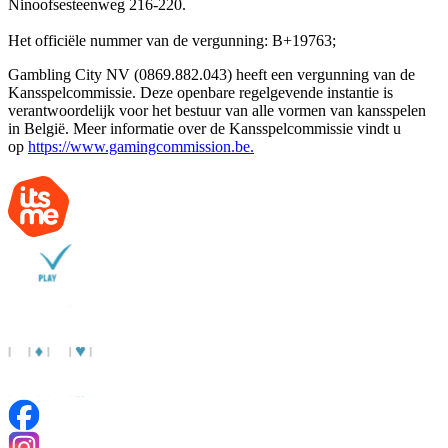
Ninoofsesteenweg 216-220.
Het officiële nummer van de vergunning: B+19763;
Gambling City NV (0869.882.043) heeft een vergunning van de
Kansspelcommissie. Deze openbare regelgevende instantie is
verantwoordelijk voor het bestuur van alle vormen van kansspelen
in België. Meer informatie over de Kansspelcommissie vindt u
op
https://www.gamingcommission.be.