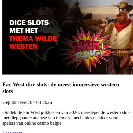
Far West dice slots: de meest immersieve western
slots
Gepubliceerd
:
04-03-2026
Ontdek de Far West gokkasten van 2026: meeslepende western slots
met diepgaande analyse van thema's, mechanics en sfeer voor
spelers van online casino belgië.