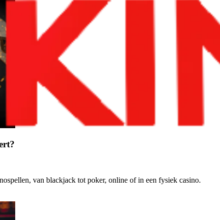
ert?
ospellen, van blackjack tot poker, online of in een fysiek casino.