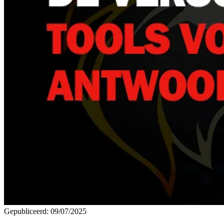
Gepubliceerd
:
09/07/2025