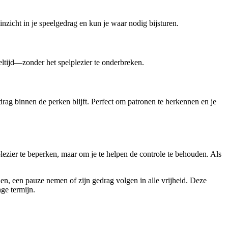
 inzicht in je speelgedrag en kun je waar nodig bijsturen.
eeltijd—zonder het spelplezier te onderbreken.
drag binnen de perken blijft. Perfect om patronen te herkennen en je
plezier te beperken, maar om je te helpen de controle te behouden. Als
en, een pauze nemen of zijn gedrag volgen in alle vrijheid. Deze
ge termijn.