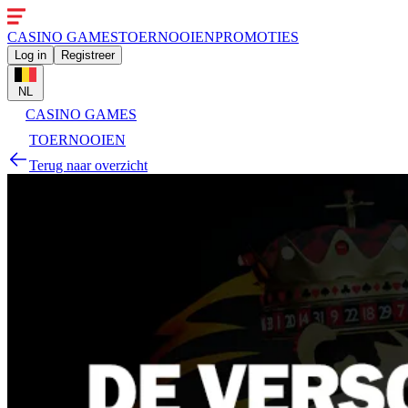
CASINO GAMES
TOERNOOIEN
PROMOTIES
Log in
Registreer
NL
CASINO GAMES
TOERNOOIEN
Terug naar overzicht