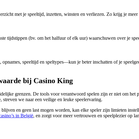
rzicht met je speeltijd, inzetten, winsten en verliezen. Zo krijg je meer
vaste tijdstippen (bv. om het halfuur of elk uur) waarschuwen over je sp
 opnames, speeltijd en speltypes—kun je beter inschatten of je speelge
waarde bij Casino King
idelijke grenzen. De tools voor verantwoord spelen zijn er niet om het 
 streven we naar een veilige en leuke speelervaring.
ijven en geen last mogen worden, kan elke speler zijn limieten instell
casino’s in België
, en zorgt voor meer vertrouwen en speelplezier op lan