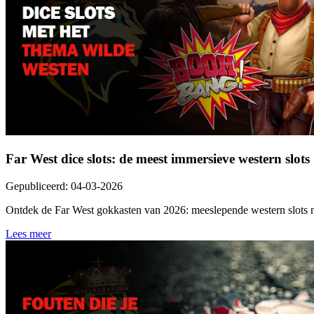
Far West dice slots: de meest immersieve western slots
Gepubliceerd
:
04-03-2026
Ontdek de Far West gokkasten van 2026: meeslepende western slots me
Lees meer