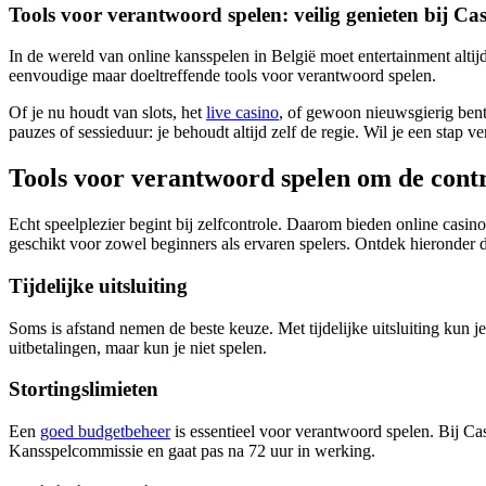
Tools voor verantwoord spelen: veilig genieten bij Ca
In de wereld van online kansspelen in België moet entertainment alti
eenvoudige maar doeltreffende tools voor verantwoord spelen.
Of je nu houdt van slots, het
live casino
, of gewoon nieuwsgierig bent
pauzes of sessieduur: je behoudt altijd zelf de regie. Wil je een stap
Tools voor verantwoord spelen om de cont
Echt speelplezier begint bij zelfcontrole. Daarom bieden online casin
geschikt voor zowel beginners als ervaren spelers. Ontdek hieronder de
Tijdelijke uitsluiting
Soms is afstand nemen de beste keuze. Met tijdelijke uitsluiting kun j
uitbetalingen, maar kun je niet spelen.
Stortingslimieten
Een
goed budgetbeheer
is essentieel voor verantwoord spelen. Bij Cas
Kansspelcommissie en gaat pas na 72 uur in werking.