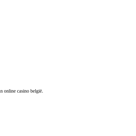
 online casino belgië.