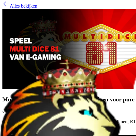
Alles bekijken
Multi Dice 81 van E-Gaming: 81 winlijnen voor pure
Gepubliceerd
:
02-04-2026
Multi Dice 81, een dice slot met een moderne touch: 81 winlijnen, R
Lees meer