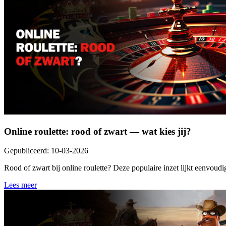
Online roulette: rood of zwart — wat kies jij?
Gepubliceerd
:
10-03-2026
Rood of zwart bij online roulette? Deze populaire inzet lijkt eenvoudi
Lees meer