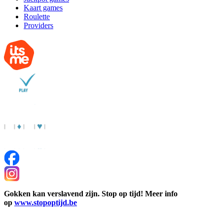
Kaart games
Roulette
Providers
Gokken kan verslavend zijn. Stop op tijd! Meer info
op
www.stopoptijd.be