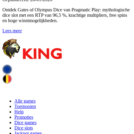
Ontdek Gates of Olympus Dice van Pragmatic Play: mythologische
dice slot met een RTP van 96,5 %, krachtige multipliers, free spins
en hoge winstmogelijkheden.
Lees meer
Alle games
Toernooien
Help
Promoties
Dice games
Dice slots
Jackpot games