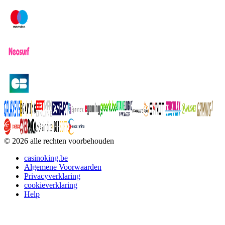
©
2026
alle rechten voorbehouden
casinoking.be
Algemene Voorwaarden
Privacyverklaring
cookieverklaring
Help