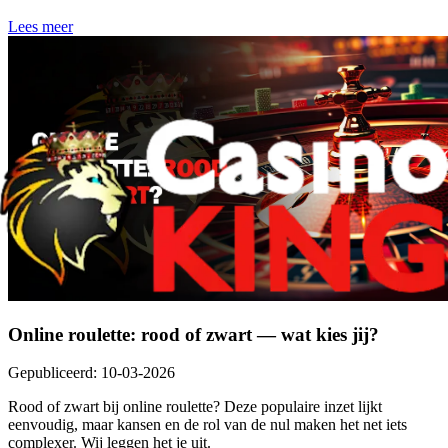
Lees meer
Online roulette: rood of zwart — wat kies jij?
Gepubliceerd
:
10-03-2026
Rood of zwart bij online roulette? Deze populaire inzet lijkt
eenvoudig, maar kansen en de rol van de nul maken het net iets
complexer. Wij leggen het je uit.