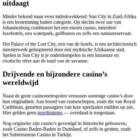
uitdaagt
Minder bekend maar even indrukwekkend: Sun City in Zuid-Afrika
is een bestemming buiten categorie. Op slechts twee uur van
Johannesburg combineert het een enorm casino, meerdere
luxehotels, een waterpark, golfbanen en zelfs een natuurreservaat.
Het Palace of the Lost City, een van de hotels, is een architectonisch
meesterwerk geïnspireerd door een mythische Afrikaanse stad.
Spelen in Sun City is je onderdompelen in een luxueuze en
exotische sfeer aan de rand van de savanne.
Drijvende en bijzondere casino’s
wereldwijd
Naast de grote casinometropolen verrassen sommige casino’s door
hun originaliteit. Aan boord van cruiseschepen, zoals die van Royal
Caribbean, genieten passagiers van luxe speelzalen midden op zee.
Hier gelden geen
inzetlimieten
— overdaad is toegestaan.
Nog origineler zijn casino’s gevestigd in historische gebouwen,
zoals Casino Baden-Baden in Duitsland, of zelfs in grotten, zoals
het Subterranean Casino in Turkije.