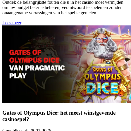
Ontdek de belangrijkste fouten die u in het casino moet vermijden
om uw budget beter te beheren, verantwoord te spelen en zonder
onaangename verrassingen van het spel te genieten.
Lees meer
Gates of Olympus Dice: het meest winstgevende
casinospel?
Gepubliceerd
:
28-01-2026