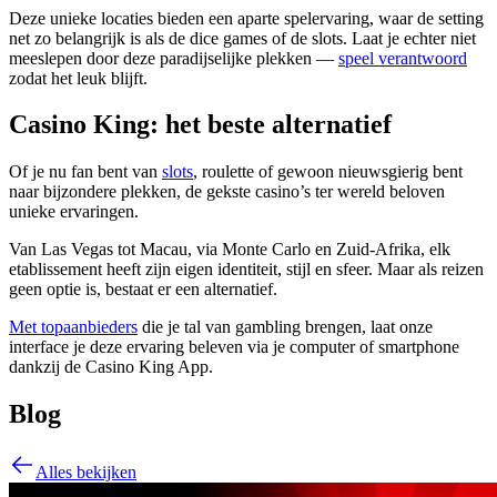
Deze unieke locaties bieden een aparte spelervaring, waar de setting
net zo belangrijk is als de dice games of de slots. Laat je echter niet
meeslepen door deze paradijselijke plekken —
speel verantwoord
zodat het leuk blijft.
Casino King: het beste alternatief
Of je nu fan bent van
slots
, roulette of gewoon nieuwsgierig bent
naar bijzondere plekken, de gekste casino’s ter wereld beloven
unieke ervaringen.
Van Las Vegas tot Macau, via Monte Carlo en Zuid-Afrika, elk
etablissement heeft zijn eigen identiteit, stijl en sfeer. Maar als reizen
geen optie is, bestaat er een alternatief.
Met topaanbieders
die je tal van gambling brengen, laat onze
interface je deze ervaring beleven via je computer of smartphone
dankzij de Casino King App.
Blog
Alles bekijken