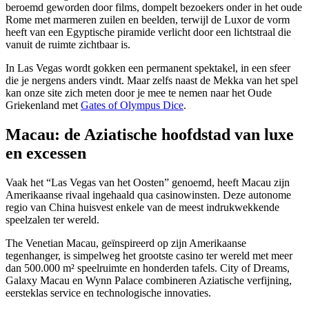
beroemd geworden door films, dompelt bezoekers onder in het oude
Rome met marmeren zuilen en beelden, terwijl de Luxor de vorm
heeft van een Egyptische piramide verlicht door een lichtstraal die
vanuit de ruimte zichtbaar is.
In Las Vegas wordt gokken een permanent spektakel, in een sfeer
die je nergens anders vindt. Maar zelfs naast de Mekka van het spel
kan onze site zich meten door je mee te nemen naar het Oude
Griekenland met
Gates of Olympus Dice
.
Macau: de Aziatische hoofdstad van luxe
en excessen
Vaak het “Las Vegas van het Oosten” genoemd, heeft Macau zijn
Amerikaanse rivaal ingehaald qua casinowinsten. Deze autonome
regio van China huisvest enkele van de meest indrukwekkende
speelzalen ter wereld.
The Venetian Macau, geïnspireerd op zijn Amerikaanse
tegenhanger, is simpelweg het grootste casino ter wereld met meer
dan 500.000 m² speelruimte en honderden tafels. City of Dreams,
Galaxy Macau en Wynn Palace combineren Aziatische verfijning,
eersteklas service en technologische innovaties.