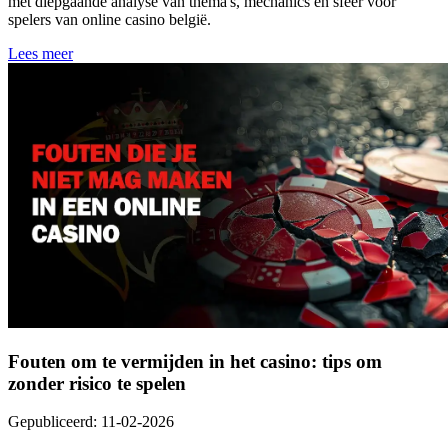
met diepgaande analyse van thema's, mechanics en sfeer voor
spelers van online casino belgië.
Lees meer
Fouten om te vermijden in het casino: tips om
zonder risico te spelen
Gepubliceerd
:
11-02-2026