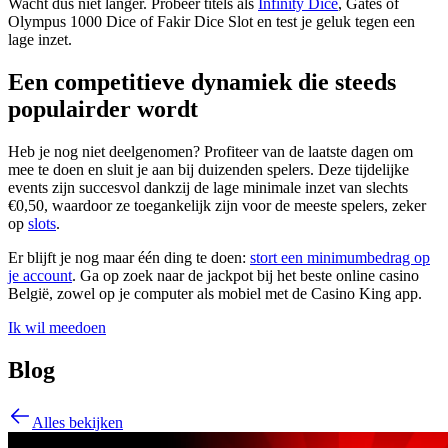
Wacht dus niet langer. Probeer titels als
Infinity Dice
, Gates of
Olympus 1000 Dice of Fakir Dice Slot en test je geluk tegen een
lage inzet.
Een competitieve dynamiek die steeds
populairder wordt
Heb je nog niet deelgenomen? Profiteer van de laatste dagen om
mee te doen en sluit je aan bij duizenden spelers. Deze tijdelijke
events zijn succesvol dankzij de lage minimale inzet van slechts
€0,50, waardoor ze toegankelijk zijn voor de meeste spelers, zeker
op
slots
.
Er blijft je nog maar één ding te doen:
stort een minimumbedrag op
je account
. Ga op zoek naar de jackpot bij het beste online casino
België, zowel op je computer als mobiel met de Casino King app.
Ik wil meedoen
Blog
Alles bekijken