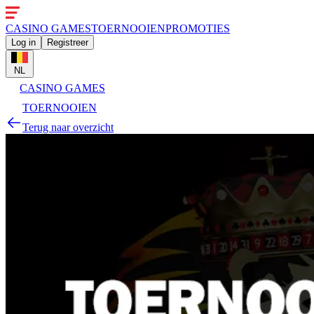
CASINO GAMES
TOERNOOIEN
PROMOTIES
Log in
Registreer
NL
CASINO GAMES
TOERNOOIEN
Terug naar overzicht