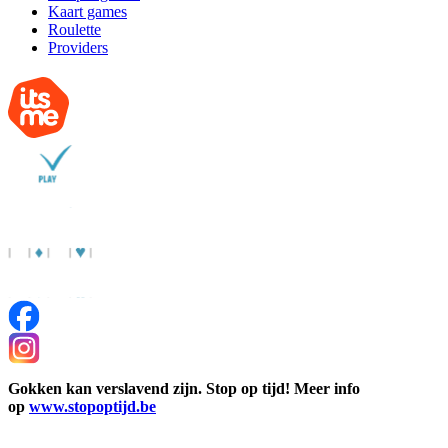
Kaart games
Roulette
Providers
Gokken kan verslavend zijn. Stop op tijd! Meer info
op
www.stopoptijd.be