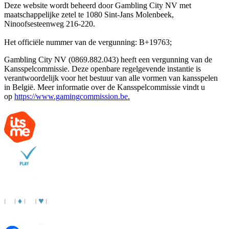
Deze website wordt beheerd door Gambling City NV met
maatschappelijke zetel te 1080 Sint-Jans Molenbeek,
Ninoofsesteenweg 216-220.
Het officiële nummer van de vergunning: B+19763;
Gambling City NV (0869.882.043) heeft een vergunning van de
Kansspelcommissie. Deze openbare regelgevende instantie is
verantwoordelijk voor het bestuur van alle vormen van kansspelen
in België. Meer informatie over de Kansspelcommissie vindt u
op
https://www.gamingcommission.be.