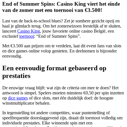
End of Summer Spins: Casino King viert het einde
van de zomer met een toernooi van €3.500!
Last van de back-to-school blues? Zet je sombere gezicht opzij en
haal je glimlach terug. Om het zomerseizoen feestelijk af te sluiten,
lanceert
Casino King
, jouw favoriete online casino België, een
exclusief
toernooi
: “End of Summer Spins”.
Met €3.500 aan prijzen om te verdelen, laat dit event fans van slots
en dice games online volop genieten. En deelnemen is bijzonder
eenvoudig.
Een eenvoudig format gebaseerd op
prestaties
De eeuwige vraag blijft: wat zijn de criteria om mee te doen? Het
antwoord is simpel. Spelers moeten minstens €0,50 per spin inzetten
op
dice games
of dice slots, met één duidelijk doel: de hoogste
winstmultiplicator behalen.
In tegenstelling tot andere competities, waar puntentelling of
speelfrequentie doorslaggevend zijn, draait dit toernooi volledig om
individuele prestaties. Elke winnende spin met een