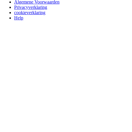
Algemene Voorwaarden
Privacyverklaring
cookieverklaring
Help