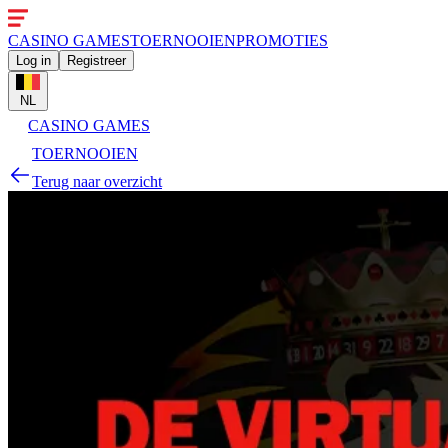
CASINO GAMES
TOERNOOIEN
PROMOTIES
Log in
Registreer
NL
CASINO GAMES
TOERNOOIEN
Terug naar overzicht