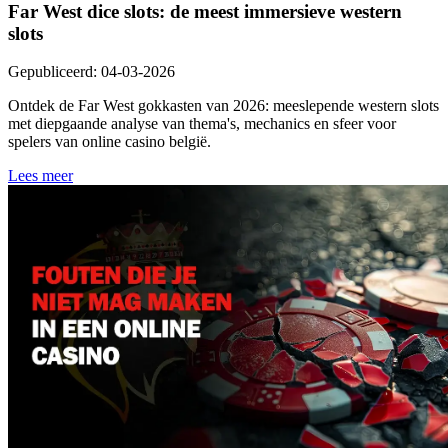
Far West dice slots: de meest immersieve western
slots
Gepubliceerd
:
04-03-2026
Ontdek de Far West gokkasten van 2026: meeslepende western slots
met diepgaande analyse van thema's, mechanics en sfeer voor
spelers van online casino belgië.
Lees meer