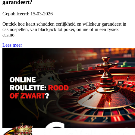
garandeert?
Gepubliceerd
:
15-03-2026
Ontdek hoe kaart schudden eerlijkheid en willekeur garandeert in
casinospellen, van blackjack tot poker, online of in een fysiek
casino.
Lees meer