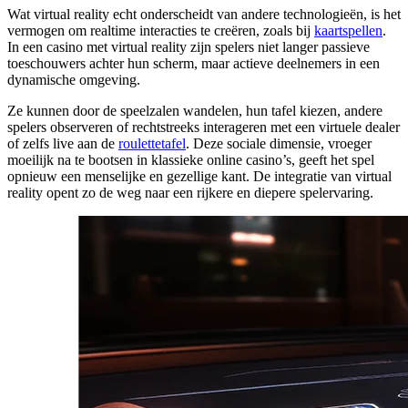
Wat virtual reality echt onderscheidt van andere technologieën, is het
vermogen om realtime interacties te creëren, zoals bij
kaartspellen
.
In een casino met virtual reality zijn spelers niet langer passieve
toeschouwers achter hun scherm, maar actieve deelnemers in een
dynamische omgeving.
Ze kunnen door de speelzalen wandelen, hun tafel kiezen, andere
spelers observeren of rechtstreeks interageren met een virtuele dealer
of zelfs live aan de
roulettetafel
. Deze sociale dimensie, vroeger
moeilijk na te bootsen in klassieke online casino’s, geeft het spel
opnieuw een menselijke en gezellige kant. De integratie van virtual
reality opent zo de weg naar een rijkere en diepere spelervaring.