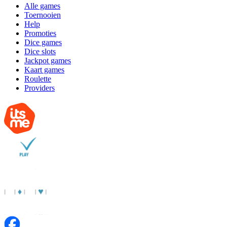
Alle games
Toernooien
Help
Promoties
Dice games
Dice slots
Jackpot games
Kaart games
Roulette
Providers