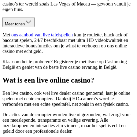
casino’s ter wereld zoals Las Vegas of Macau — gewoon vanuit je
eigen huis.
Meer tonen
Met
ons aanbod van live tafelspellen
kun je roulette, blackjack of
baccarat spelen, 24/7 beschikbaar met ultra-HD videokwaliteit en
interactieve bonusfuncties om je winst te verhogen op ons online
casino met echt geld.
Klaar om het te proberen? Registreer je met itsme op Casinoking
België en geniet van de beste live casino ervaring in België.
Wat is een live online casino?
Een live casino, ook wel live dealer casino genoemd, laat je online
spelen met echte croupiers. Dankzij HD-camera’s word je
verbonden met een echte speeltafel, net zoals in een fysiek casino.
De acties van de croupier worden live uitgezonden, wat zorgt voor
een meeslepende, transparante en veilige ervaring. Alle
inzetknoppen en interacties zijn virtueel, maar het spel is echt en
geleid door een professionele dealer.