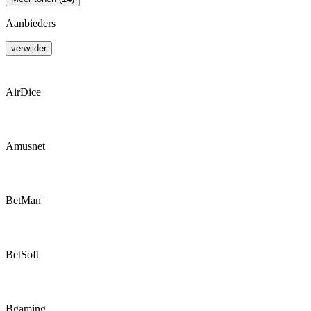
Aanbieders
verwijder
AirDice
Amusnet
BetMan
BetSoft
Bgaming