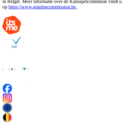
in België. Meer informatie over de Kansspelcommissie vindt u
op
https://www.gamingcommission.be.