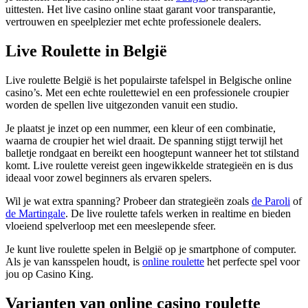
uittesten. Het live casino online staat garant voor transparantie,
vertrouwen en speelplezier met echte professionele dealers.
Live Roulette in België
Live roulette België is het populairste tafelspel in Belgische online
casino’s. Met een echte roulettewiel en een professionele croupier
worden de spellen live uitgezonden vanuit een studio.
Je plaatst je inzet op een nummer, een kleur of een combinatie,
waarna de croupier het wiel draait. De spanning stijgt terwijl het
balletje rondgaat en bereikt een hoogtepunt wanneer het tot stilstand
komt. Live roulette vereist geen ingewikkelde strategieën en is dus
ideaal voor zowel beginners als ervaren spelers.
Wil je wat extra spanning? Probeer dan strategieën zoals
de Paroli
of
de Martingale
. De live roulette tafels werken in realtime en bieden
vloeiend spelverloop met een meeslepende sfeer.
Je kunt live roulette spelen in België op je smartphone of computer.
Als je van kansspelen houdt, is
online roulette
het perfecte spel voor
jou op Casino King.
Varianten van online casino roulette