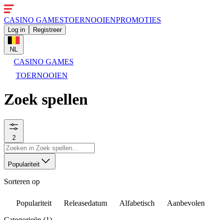
CASINO GAMES
TOERNOOIEN
PROMOTIES
Log in
Registreer
NL
CASINO GAMES
TOERNOOIEN
Zoek spellen
2
Populariteit
Sorteren op
Populariteit
Releasedatum
Alfabetisch
Aanbevolen
Categorieën
(
1
)