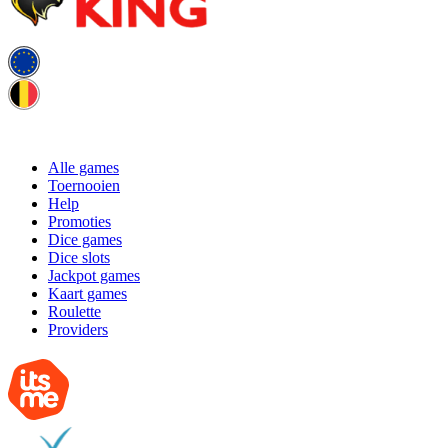
Alle games
Toernooien
Help
Promoties
Dice games
Dice slots
Jackpot games
Kaart games
Roulette
Providers