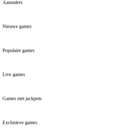
Aanraders
Nieuwe games
Populaire games
Live games
Games met jackpots
Exclusieve games