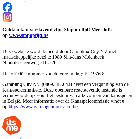
Gokken kan verslavend zijn. Stop op tijd! Meer info
op
www.stopoptijd.be
Deze website wordt beheerd door Gambling City NV met
maatschappelijke zetel te 1080 Sint-Jans Molenbeek,
Ninoofsesteenweg 216-220.
Het officiële nummer van de vergunning: B+19763;
Gambling City NV (0869.882.043) heeft een vergunning van de
Kansspelcommissie. Deze openbare regelgevende instantie is
verantwoordelijk voor het bestuur van alle vormen van kansspelen
in België. Meer informatie over de Kansspelcommissie vindt u
op
https://www.gamingcommission.be.