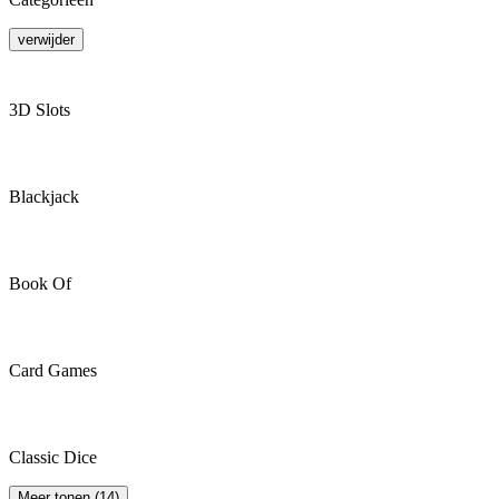
verwijder
3D Slots
Blackjack
Book Of
Card Games
Classic Dice
Meer tonen (14)