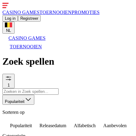
CASINO GAMES
TOERNOOIEN
PROMOTIES
Log in
Registreer
NL
CASINO GAMES
TOERNOOIEN
Zoek spellen
1
Populariteit
Sorteren op
Populariteit
Releasedatum
Alfabetisch
Aanbevolen
Categorieën