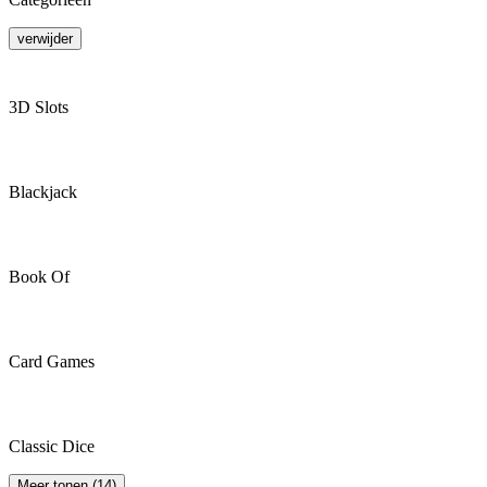
verwijder
3D Slots
Blackjack
Book Of
Card Games
Classic Dice
Meer tonen (14)