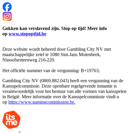
Gokken kan verslavend zijn. Stop op tijd! Meer info
op
www.stopoptijd.be
Deze website wordt beheerd door Gambling City NV met
maatschappelijke zetel te 1080 Sint-Jans Molenbeek,
Ninoofsesteenweg 216-220.
Het officiële nummer van de vergunning: B+19763;
Gambling City NV (0869.882.043) heeft een vergunning van de
Kansspelcommissie. Deze openbare regelgevende instantie is
verantwoordelijk voor het bestuur van alle vormen van kansspelen
in België. Meer informatie over de Kansspelcommissie vindt u
op
https://www.gamingcommission.be.