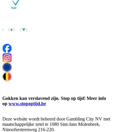
Gokken kan verslavend zijn. Stop op tijd! Meer info
op
www.stopoptijd.be
Deze website wordt beheerd door Gambling City NV met
maatschappelijke zetel te 1080 Sint-Jans Molenbeek,
Ninoofsesteenweg 216-220.