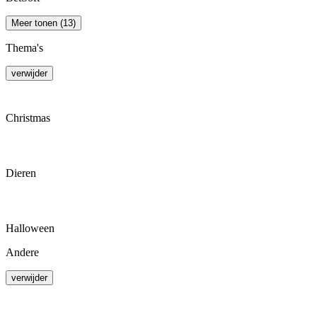
Meer tonen (13)
Thema's
verwijder
Christmas
Dieren
Halloween
Andere
verwijder