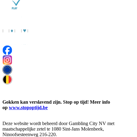
Gokken kan verslavend zijn. Stop op tijd! Meer info
op
www.stopoptijd.be
Deze website wordt beheerd door Gambling City NV met
maatschappelijke zetel te 1080 Sint-Jans Molenbeek,
Ninoofsesteenweg 216-220.