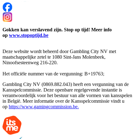
Gokken kan verslavend zijn. Stop op tijd! Meer info
op
www.stopoptijd.be
Deze website wordt beheerd door Gambling City NV met
maatschappelijke zetel te 1080 Sint-Jans Molenbeek,
Ninoofsesteenweg 216-220.
Het officiële nummer van de vergunning: B+19763;
Gambling City NV (0869.882.043) heeft een vergunning van de
Kansspelcommissie. Deze openbare regelgevende instantie is
verantwoordelijk voor het bestuur van alle vormen van kansspelen
in België. Meer informatie over de Kansspelcommissie vindt u
op
https://www.gamingcommission.be.