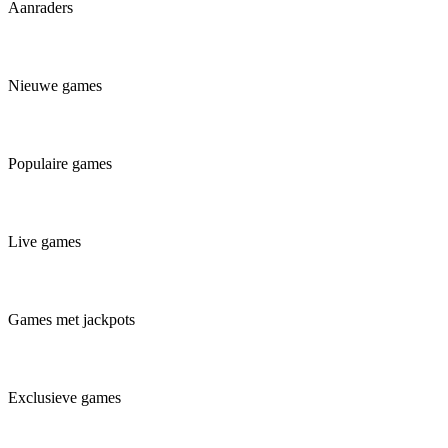
Aanraders
Nieuwe games
Populaire games
Live games
Games met jackpots
Exclusieve games