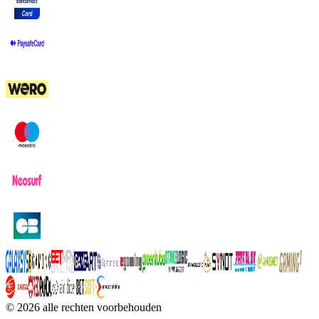
©
2026
alle rechten voorbehouden