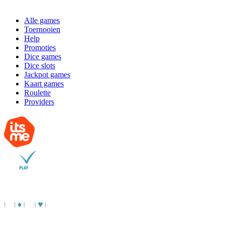
Alle games
Toernooien
Help
Promoties
Dice games
Dice slots
Jackpot games
Kaart games
Roulette
Providers