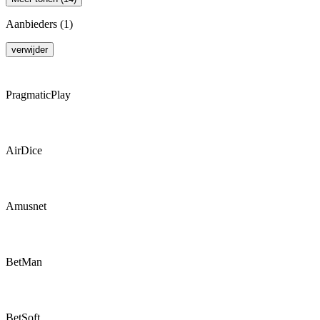
Aanbieders
(
1
)
verwijder
PragmaticPlay
AirDice
Amusnet
BetMan
BetSoft