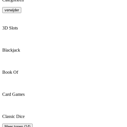
verwijder
3D Slots
Blackjack
Book Of
Card Games
Classic Dice
Meer tonen (14)