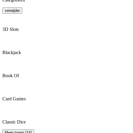
verwijder
3D Slots
Blackjack
Book Of
Card Games
Classic Dice
Meer tonen (14)