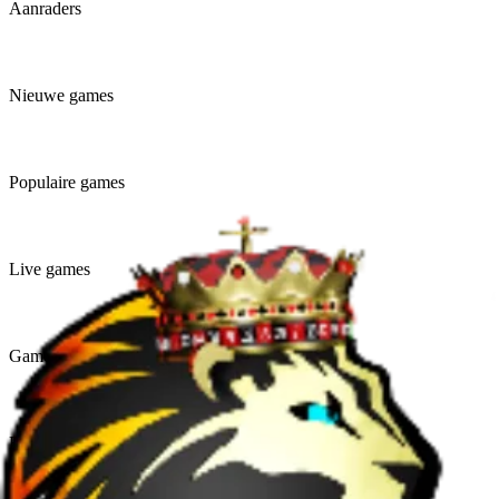
Aanraders
Nieuwe games
Populaire games
Live games
Games met jackpots
Exclusieve games