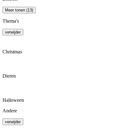
Meer tonen (13)
Thema's
verwijder
Christmas
Dieren
Halloween
Andere
verwijder