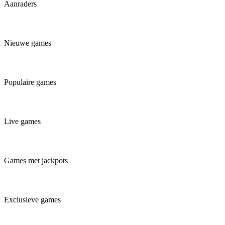
Aanraders
Nieuwe games
Populaire games
Live games
Games met jackpots
Exclusieve games