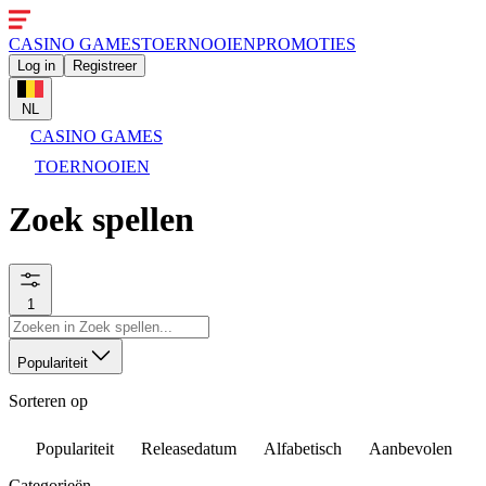
CASINO GAMES
TOERNOOIEN
PROMOTIES
Log in
Registreer
NL
CASINO GAMES
TOERNOOIEN
Zoek spellen
1
Populariteit
Sorteren op
Populariteit
Releasedatum
Alfabetisch
Aanbevolen
Categorieën