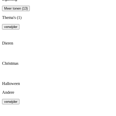
Meer tonen (13)
Thema's
(
1
)
verwijder
Dieren
Christmas
Halloween
Andere
verwijder