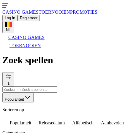
CASINO GAMES
TOERNOOIEN
PROMOTIES
Log in
Registreer
NL
CASINO GAMES
TOERNOOIEN
Zoek spellen
1
Populariteit
Sorteren op
Populariteit
Releasedatum
Alfabetisch
Aanbevolen
Categorieën