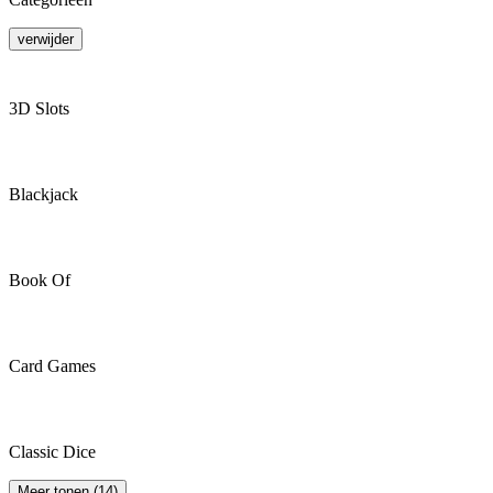
verwijder
3D Slots
Blackjack
Book Of
Card Games
Classic Dice
Meer tonen (14)