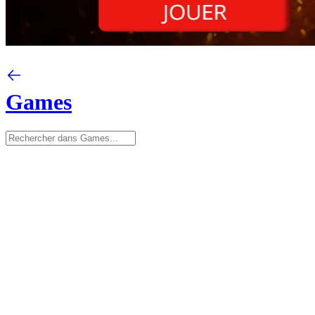
Games