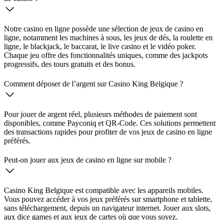
Notre casino en ligne possède une sélection de jeux de casino en
ligne, notamment les machines à sous, les jeux de dés, la roulette en
ligne, le blackjack, le baccarat, le live casino et le vidéo poker.
Chaque jeu offre des fonctionnalités uniques, comme des jackpots
progressifs, des tours gratuits et des bonus.
Comment déposer de l’argent sur Casino King Belgique ?
Pour jouer de argent réel, plusieurs méthodes de paiement sont
disponibles, comme Payconiq et QR-Code. Ces solutions permettent
des transactions rapides pour profiter de vos jeux de casino en ligne
préférés.
Peut-on jouer aux jeux de casino en ligne sur mobile ?
Casino King Belgique est compatible avec les appareils mobiles.
Vous pouvez accéder à vos jeux préférés sur smartphone et tablette,
sans téléchargement, depuis un navigateur internet. Jouer aux slots,
aux dice games et aux jeux de cartes où que vous soyez.