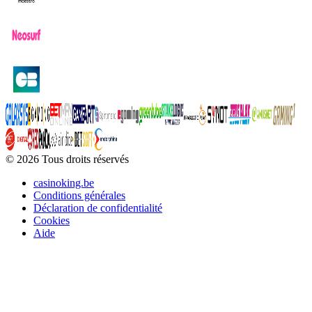
©
2026
Tous droits réservés
casinoking.be
Conditions générales
Déclaration de confidentialité
Cookies
Aide