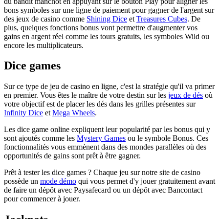
du bandit manchot en appuyant sur le bouton Play pour aligner les
bons symboles sur une ligne de paiement pour gagner de l'argent sur
des jeux de casino comme
Shining Dice
et
Treasures Cubes
. De
plus, quelques fonctions bonus vont permettre d'augmenter vos
gains en argent réel comme les tours gratuits, les symboles Wild ou
encore les multiplicateurs.
Dice games
Sur ce type de jeu de casino en ligne, c'est la stratégie qu'il va primer
en premier. Vous êtes le maître de votre destin sur les
jeux de dés
où
votre objectif est de placer les dés dans les grilles présentes sur
Infinity Dice
et
Mega Wheels
.
Les dice game online expliquent leur popularité par les bonus qui y
sont ajoutés comme les
Mystery Games
ou le symbole Bonus. Ces
fonctionnalités vous emmènent dans des mondes parallèles où des
opportunités de gains sont prêt à être gagner.
Prêt à tester les dice games ? Chaque jeu sur notre site de casino
possède un
mode démo
qui vous permet d'y jouer gratuitement avant
de faire un dépôt avec Paysafecard ou un dépôt avec Bancontact
pour commencer à jouer.