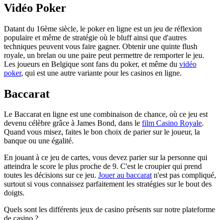
Vidéo Poker
Datant du 16ème siècle, le poker en ligne est un jeu de réflexion
populaire et même de stratégie où le bluff ainsi que d'autres
techniques peuvent vous faire gagner. Obtenir une quinte flush
royale, un brelan ou une paire peut permettre de remporter le jeu.
Les joueurs en Belgique sont fans du poker, et même du
vidéo
poker
, qui est une autre variante pour les casinos en ligne.
Baccarat
Le Baccarat en ligne est une combinaison de chance, où ce jeu est
devenu célèbre grâce à James Bond, dans le
film Casino Royale
.
Quand vous misez, faites le bon choix de parier sur le joueur, la
banque ou une égalité.
En jouant à ce jeu de cartes, vous devez parier sur la personne qui
atteindra le score le plus proche de 9. C'est le croupier qui prend
toutes les décisions sur ce jeu.
Jouer au baccarat
n'est pas compliqué,
surtout si vous connaissez parfaitement les stratégies sur le bout des
doigts.
Quels sont les différents jeux de casino présents sur notre plateforme
de casino ?