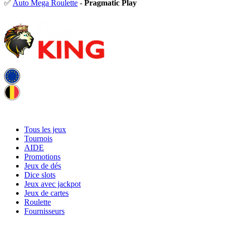
✅
Auto Mega Roulette
-
Pragmatic Play
Tous les jeux
Tournois
AIDE
Promotions
Jeux de dés
Dice slots
Jeux avec jackpot
Jeux de cartes
Roulette
Fournisseurs