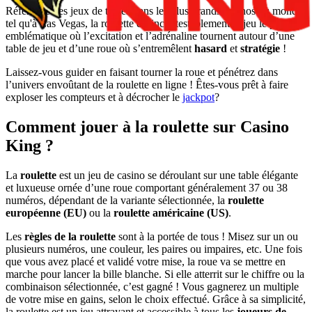
Référence des jeux de tables dans les plus grands casinos du monde
tel qu'à Las Vegas, la roulette est incontestablement le jeu le plus
emblématique où l’excitation et l’adrénaline tournent autour d’une
table de jeu et d’une roue où s’entremêlent
hasard
et
stratégie
!
Laissez-vous guider en faisant tourner la roue et pénétrez dans
l’univers envoûtant de la roulette en ligne ! Êtes-vous prêt à faire
exploser les compteurs et à décrocher le
jackpot
?
Comment jouer à la roulette sur Casino
King ?
La
roulette
est un jeu de casino se déroulant sur une table élégante
et luxueuse ornée d’une roue comportant généralement 37 ou 38
numéros, dépendant de la variante sélectionnée, la
roulette
européenne (EU)
ou la
roulette américaine (US)
.
Les
règles de la roulette
sont à la portée de tous ! Misez sur un ou
plusieurs numéros, une couleur, les paires ou impaires, etc. Une fois
que vous avez placé et validé votre mise, la roue va se mettre en
marche pour lancer la bille blanche. Si elle atterrit sur le chiffre ou la
combinaison sélectionnée, c’est gagné ! Vous gagnerez un multiple
de votre mise en gains, selon le choix effectué. Grâce à sa simplicité,
la roulette est un jeu attrayant et accessible à tous les
joueurs de