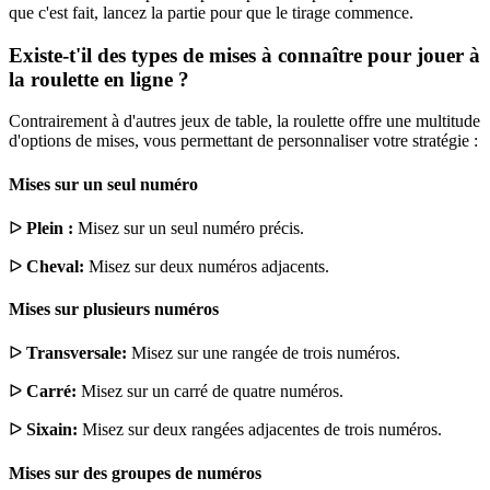
que c'est fait, lancez la partie pour que le tirage commence.
Existe-t'il des types de mises à connaître pour jouer à
la roulette en ligne ?
Contrairement à d'autres jeux de table, la roulette offre une multitude
d'options de mises, vous permettant de personnaliser votre stratégie :
Mises sur un seul numéro
ᐅ
Plein :
Misez sur un seul numéro précis.
ᐅ
Cheval:
Misez sur deux numéros adjacents.
Mises sur plusieurs numéros
ᐅ
Transversale:
Misez sur une rangée de trois numéros.
ᐅ
Carré:
Misez sur un carré de quatre numéros.
ᐅ
Sixain:
Misez sur deux rangées adjacentes de trois numéros.
Mises sur des groupes de numéros