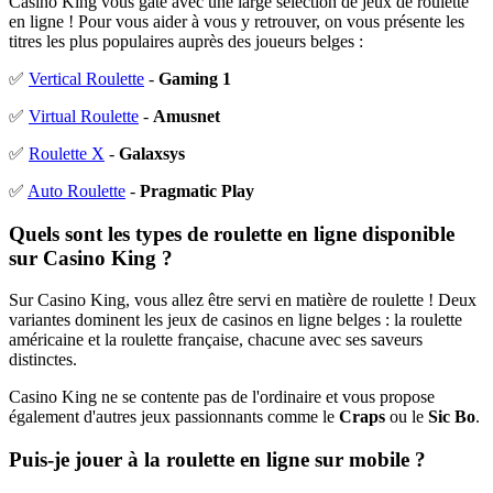
Casino King vous gâte avec une large sélection de jeux de roulette
en ligne ! Pour vous aider à vous y retrouver, on vous présente les
titres les plus populaires auprès des joueurs belges :
✅
Vertical Roulette
-
Gaming 1
✅
Virtual Roulette
-
Amusnet
✅
Roulette X
-
Galaxsys
✅
Auto Roulette
-
Pragmatic Play
Quels sont les types de roulette en ligne disponible
sur Casino King ?
Sur Casino King, vous allez être servi en matière de roulette ! Deux
variantes dominent les jeux de casinos en ligne belges : la roulette
américaine et la roulette française, chacune avec ses saveurs
distinctes.
Casino King ne se contente pas de l'ordinaire et vous propose
également d'autres jeux passionnants comme le
Craps
ou le
Sic Bo
.
Puis-je jouer à la roulette en ligne sur mobile ?