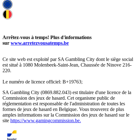
Arrêtez-vous à temps! Plus d'informations
sur
www.arretezvousatemps.be
Ce site web est exploité par SA Gambling City dont le siège social
est situé à 1080 Molenbeek-Saint-Jean, Chaussée de Ninove 216-
220.
Le numéro de licence officiel: B+19763;
SA Gambling City (0869.882.043) est titulaire d'une licence de la
Commission des jeux de hasard. Cet organisme public de
réglementation est responsable de l'administration de toutes les
formes de jeux de hasard en Belgique. Vous trouverez de plus
amples informations sur la Commission des jeux de hasard sur le
site
https://www.gamingcommission.be.