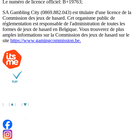
Le numéro de licence officiel: B+19763;
SA Gambling City (0869.882.043) est titulaire d'une licence de la
Commission des jeux de hasard. Cet organisme public de
réglementation est responsable de l'administration de toutes les
formes de jeux de hasard en Belgique. Vous trouverez de plus
amples informations sur la Commission des jeux de hasard sur le
site
https://www.gamingcommission.be.