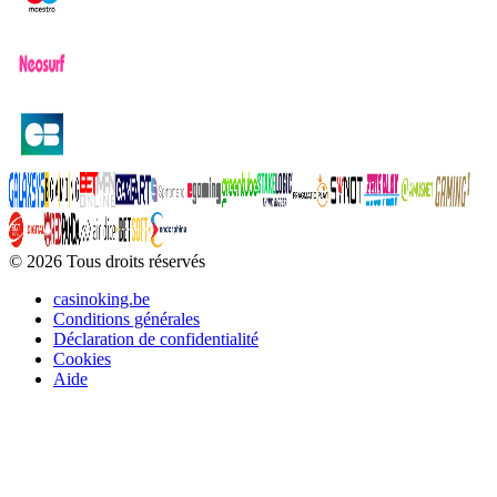
©
2026
Tous droits réservés
casinoking.be
Conditions générales
Déclaration de confidentialité
Cookies
Aide