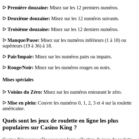
ᐅ
Première douzaine:
Misez sur les 12 premiers numéros.
ᐅ
Deuxième douzaine:
Misez sur les 12 numéros suivants.
ᐅ
Troisième douzaine:
Misez sur les 12 derniers numéros.
ᐅ
Manque/Passe:
Misez sur les numéros inférieurs (1 à 18) ou
supérieurs (19 à 36) à 18.
ᐅ
Pair/Impair:
Misez sur les numéros pairs ou impairs.
ᐅ
Rouge/Noir:
Misez sur les numéros rouges ou noirs.
Mises spéciales
ᐅ
Voisins du Zéro:
Misez sur les numéros entourant le zéro.
ᐅ
Mise en plein:
Couvre les numéros 0, 1, 2, 3 et 4 sur la roulette
américaine.
Quels sont les jeux de roulette en ligne les plus
populaires sur Casino King ?