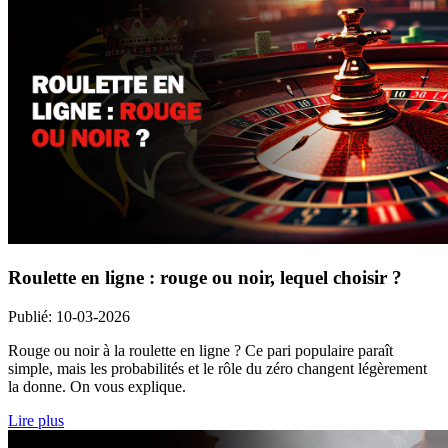
Roulette en ligne : rouge ou noir, lequel choisir ?
Publié
:
10-03-2026
Rouge ou noir à la roulette en ligne ? Ce pari populaire paraît
simple, mais les probabilités et le rôle du zéro changent légèrement
la donne. On vous explique.
Lire plus