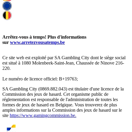
Arrêtez-vous à temps! Plus d'informations
sur
www.arretezvousatemps.be
Ce site web est exploité par SA Gambling City dont le siège social
est situé à 1080 Molenbeek-Saint-Jean, Chaussée de Ninove 216-
220.
Le numéro de licence officiel: B+19763;
SA Gambling City (0869.882.043) est titulaire d'une licence de la
Commission des jeux de hasard. Cet organisme public de
réglementation est responsable de l'administration de toutes les
formes de jeux de hasard en Belgique. Vous trouverez de plus
amples informations sur la Commission des jeux de hasard sur le
site
https://www.gamingcommission.be.