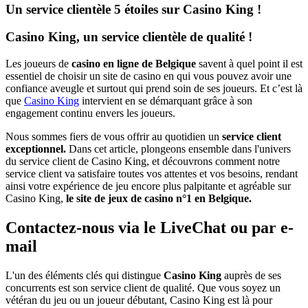
Un service clientèle 5 étoiles sur Casino King !
Casino King, un service clientèle de qualité !
Les joueurs de
casino en ligne de Belgique
savent à quel point il est
essentiel de choisir un site de casino en qui vous pouvez avoir une
confiance aveugle et surtout qui prend soin de ses joueurs. Et c’est là
que
Casino King
intervient en se démarquant grâce à son
engagement continu envers les joueurs.
Nous sommes fiers de vous offrir au quotidien un
service client
exceptionnel.
Dans cet article, plongeons ensemble dans l'univers
du service client de Casino King, et découvrons comment notre
service client va satisfaire toutes vos attentes et vos besoins, rendant
ainsi votre expérience de jeu encore plus palpitante et agréable sur
Casino King,
le site de jeux de casino n°1 en Belgique.
Contactez-nous via le LiveChat ou par e-
mail
L'un des éléments clés qui distingue
Casino King
auprès de ses
concurrents est son service client de qualité. Que vous soyez un
vétéran du jeu ou un joueur débutant, Casino King est là pour