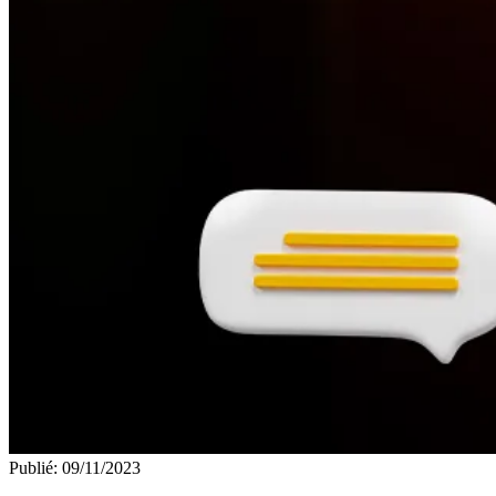
Publié
:
09/11/2023