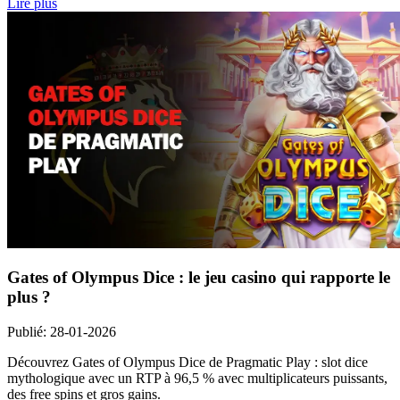
Lire plus
Gates of Olympus Dice : le jeu casino qui rapporte le
plus ?
Publié
:
28-01-2026
Découvrez Gates of Olympus Dice de Pragmatic Play : slot dice
mythologique avec un RTP à 96,5 % avec multiplicateurs puissants,
des free spins et gros gains.