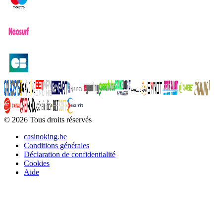
©
2026
Tous droits réservés
casinoking.be
Conditions générales
Déclaration de confidentialité
Cookies
Aide