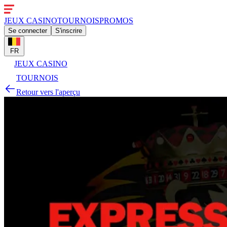
JEUX CASINO
TOURNOIS
PROMOS
Se connecter
S'inscrire
FR
JEUX CASINO
TOURNOIS
Retour vers l'aperçu