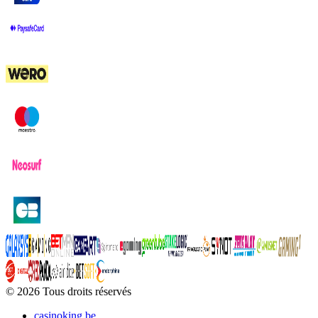
©
2026
Tous droits réservés
casinoking.be