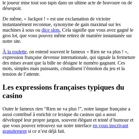
le joueur mise tout son tapis dans un ultime acte de bravoure ou de
désespoir.
De même, « Jackpot ! » est une exclamation de victoire
instantanément reconnue, synonyme de gain maximal sur les
machines à sous ou
dice slots.
Cela signifie que vous avez gagné le
gros lot, que vous pouvez même retirez de manière instantanée sur
notre site.
À la roulette
, on entend souvent le fameux « Rien ne va plus ! »,
expression française devenue internationale, qui signale la fermeture
des mises avant que la bille ne désigne le numéro gagnant. Ces
mots, simples mais puissants, cristallisent l’émotion du jeu et la
tension de l’attente.
Les expressions françaises typiques du
casino
Outre le fameux rien “Rien ne va plus !”, notre langue française a
aussi contribué à enrichir ce lexique du casinos qui a aussi
développé leur propre jargon, souvent élégant et teinté d’humour et
que vous pouvez retrouvez sur notre interface
en vous inscrivant
gratuitement
si ce n’est déjà fait.