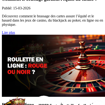
Publié
:
15-03-2026
Découvrez comment le brassage des cartes assure l’équité et le
hasard dans les jeux de casino, du blackjack au poker, en ligne ou en
physique.
Lire plus
Roulette en ligne : rouge ou noir, lequel choisir ?