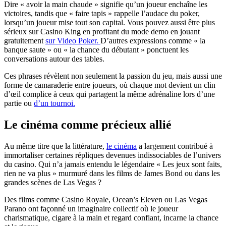
Dire « avoir la main chaude » signifie qu’un joueur enchaîne les
victoires, tandis que « faire tapis » rappelle l’audace du poker,
lorsqu’un joueur mise tout son capital. Vous pouvez aussi être plus
sérieux sur Casino King en profitant du mode demo en jouant
gratuitement
sur Video Poker.
D’autres expressions comme « la
banque saute » ou « la chance du débutant » ponctuent les
conversations autour des tables.
Ces phrases révèlent non seulement la passion du jeu, mais aussi une
forme de camaraderie entre joueurs, où chaque mot devient un clin
d’œil complice à ceux qui partagent la même adrénaline lors d’une
partie ou
d’un tournoi.
Le cinéma comme précieux allié
Au même titre que la littérature,
le cinéma
a largement contribué à
immortaliser certaines répliques devenues indissociables de l’univers
du casino. Qui n’a jamais entendu le légendaire « Les jeux sont faits,
rien ne va plus » murmuré dans les films de James Bond ou dans les
grandes scènes de Las Vegas ?
Des films comme Casino Royale, Ocean’s Eleven ou Las Vegas
Parano ont façonné un imaginaire collectif où le joueur
charismatique, cigare à la main et regard confiant, incarne la chance