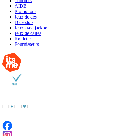
Tournois
AIDE
Promotions
Jeux de dés
Dice slots
Jeux avec jackpot
Jeux de cartes
Roulette
Fournisseurs