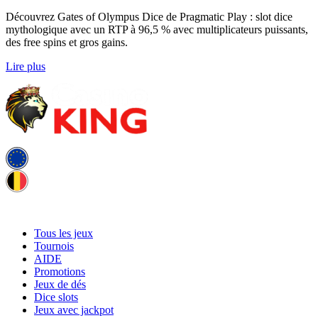
Découvrez Gates of Olympus Dice de Pragmatic Play : slot dice
mythologique avec un RTP à 96,5 % avec multiplicateurs puissants,
des free spins et gros gains.
Lire plus
Tous les jeux
Tournois
AIDE
Promotions
Jeux de dés
Dice slots
Jeux avec jackpot