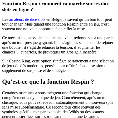
Fonction Respin : comment ça marche sur les dice
slots en ligne ?
Les
amateurs de dice slots
en Belgique savent qu’un bon tour peut
tout changer. Mais quand une fonction Respin entre en jeu, c’est
souvent une nouvelle opportunité de rafler la mise.
Ce mécanisme, aussi simple que captivant, redonne vie à une partie
après un tour presque gagnant. Il ne s’agit pas seulement de rejouer
une bobine : il s’agit de relancer la tension, d’augmenter les
chances… et parfois, de provoquer un gros gain inespéré.
Sur Casino King, cette option s’intègre parfaitement à une sélection
de jeux de dés modernes, pensée pour offrir à chaque session un
supplément de suspense et de stratégie.
Qu'est-ce que la fonction Respin ?
Certaines machines à sous intègrent une fonction qui change
complètement la dynamique de jeu. Concrètement, après un tour
classique, vous pouvez recevoir automatiquement un nouveau spin
sans mise supplémentaire. Ce second tour cible souvent des
symboles spécifiques : par exemple, des Wilds ou des scatters
peuvent rester figés sur les rouleaux pendant que les autres