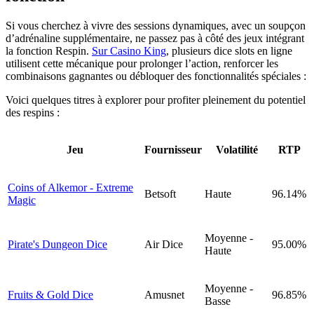
Si vous cherchez à vivre des sessions dynamiques, avec un soupçon
d’adrénaline supplémentaire, ne passez pas à côté des jeux intégrant
la fonction Respin.
Sur Casino King
, plusieurs dice slots en ligne
utilisent cette mécanique pour prolonger l’action, renforcer les
combinaisons gagnantes ou débloquer des fonctionnalités spéciales :
Voici quelques titres à explorer pour profiter pleinement du potentiel
des respins :
Jeu
Fournisseur
Volatilité
RTP
Coins of Alkemor - Extreme
Betsoft
Haute
96.14%
Magic
Moyenne -
Pirate's Dungeon Dice
Air Dice
95.00%
Haute
Moyenne -
Fruits & Gold Dice
Amusnet
96.85%
Basse