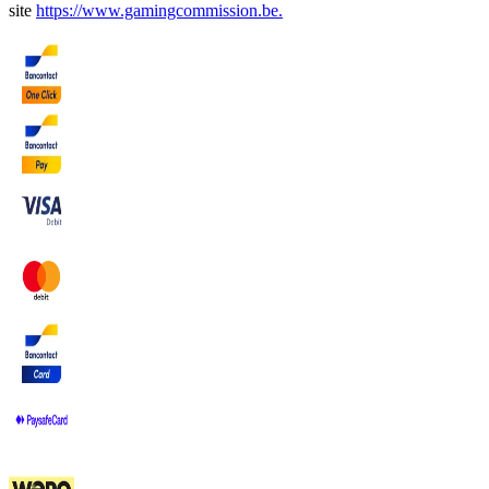
site
https://www.gamingcommission.be.