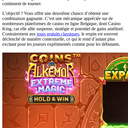
continuent de tourner.
L’objectif ? Vous offrir une deuxième chance d’obtenir une
combinaison gagnante. C’est une mécanique appréciée sur de
nombreuses plateformes de casino en ligne Belgique, dont Casino
King, car elle allie suspense, stratégie et potentiel de gains amélioré.
Contrairement aux
tours gratuits classiques
, le respin est souvent
déclenché de manière contextuelle, ce qui le rend d’autant plus
excitant pour les joueurs expérimentés comme pour les débutants.