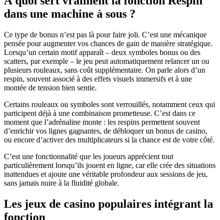
À quoi sert vraiment la fonction Respin
dans une machine à sous ?
Ce type de bonus n’est pas là pour faire joli. C’est une mécanique
pensée pour augmenter vos chances de gain de manière stratégique.
Lorsqu’un certain motif apparaît – deux symboles bonus ou des
scatters, par exemple – le jeu peut automatiquement relancer un ou
plusieurs rouleaux, sans coût supplémentaire. On parle alors d’un
respin, souvent associé à des effets visuels immersifs et à une
montée de tension bien sentie.
Certains rouleaux ou symboles sont verrouillés, notamment ceux qui
participent déjà à une combinaison prometteuse. C’est dans ce
moment que l’adrénaline monte : les respins permettent souvent
d’enrichir vos lignes gagnantes, de débloquer un bonus de casino,
ou encore d’activer des multiplicateurs si la chance est de votre côté.
C’est une fonctionnalité que les joueurs apprécient tout
particulièrement lorsqu’ils jouent en ligne, car elle crée des situations
inattendues et ajoute une véritable profondeur aux sessions de jeu,
sans jamais nuire à la fluidité globale.
Les jeux de casino populaires intégrant la
fonction