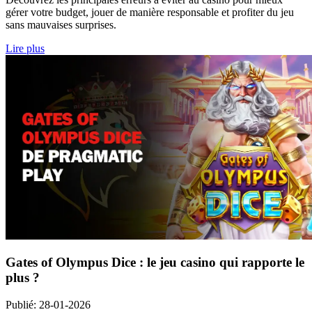
gérer votre budget, jouer de manière responsable et profiter du jeu
sans mauvaises surprises.
Lire plus
Gates of Olympus Dice : le jeu casino qui rapporte le
plus ?
Publié
:
28-01-2026