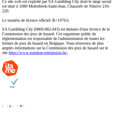
Ce site web est exploité par SA Gambling City dont le siège social
est situé à 1080 Molenbeek-Saint-Jean, Chaussée de Ninove 216-
220.
Le numéro de licence officiel: B+19763;
SA Gambling City (0869.882.043) est titulaire d'une licence de la
Commission des jeux de hasard. Cet organisme public de
réglementation est responsable de l'administration de toutes les
formes de jeux de hasard en Belgique. Vous trouverez de plus
amples informations sur la Commission des jeux de hasard sur le
site
https://www.gamingcommission.be.