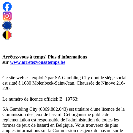
Arrêtez-vous à temps! Plus d'informations
sur
www.arretezvousatemps.be
Ce site web est exploité par SA Gambling City dont le siège social
est situé à 1080 Molenbeek-Saint-Jean, Chaussée de Ninove 216-
220.
Le numéro de licence officiel: B+19763;
SA Gambling City (0869.882.043) est titulaire d'une licence de la
Commission des jeux de hasard. Cet organisme public de
réglementation est responsable de l'administration de toutes les
formes de jeux de hasard en Belgique. Vous trouverez de plus
amples informations sur la Commission des jeux de hasard sur le