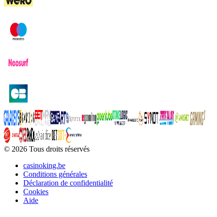
©
2026
Tous droits réservés
casinoking.be
Conditions générales
Déclaration de confidentialité
Cookies
Aide