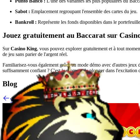
Punto Banco :
L'une des variantes les plus populaires du Bacc
Sabot :
Emplacement regroupant l'ensemble des cartes du jeu.
Bankroll :
Représente les fonds disponibles dans le portefeuill
Jouez gratuitement au Baccarat sur Casin
Sur
Casino King
, vous pouvez explorer gratuitement et à tout momen
de jeu sans parier de l'argent réel.
Familiarisez-vous également grâce au mode démo avec d'autres jeux de
suffisamment confiant ? C'est le moment de plonger dans l'excitation de
Blog
Voir tout