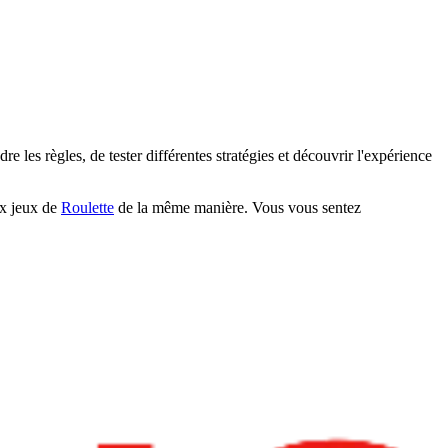
e les règles, de tester différentes stratégies et découvrir l'expérience
x jeux de
Roulette
de la même manière. Vous vous sentez