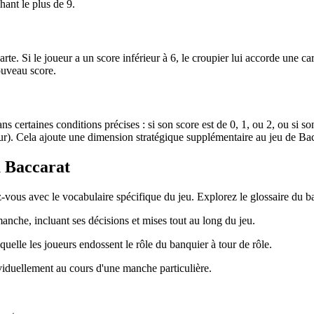
hant le plus de 9.
carte. Si le joueur a un score inférieur à 6, le croupier lui accorde une c
ouveau score.
 certaines conditions précises : si son score est de 0, 1, ou 2, ou si son
ueur). Cela ajoute une dimension stratégique supplémentaire au jeu de Bac
u Baccarat
ez-vous avec le vocabulaire spécifique du jeu. Explorez le glossaire du 
anche, incluant ses décisions et mises tout au long du jeu.
quelle les joueurs endossent le rôle du banquier à tour de rôle.
viduellement au cours d'une manche particulière.