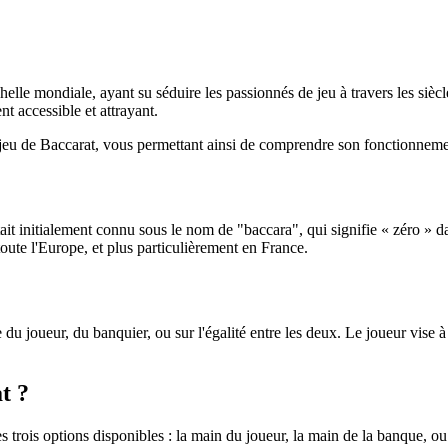
elle mondiale, ayant su séduire les passionnés de jeu à travers les sièc
nt accessible et attrayant.
du jeu de Baccarat, vous permettant ainsi de comprendre son fonctionnem
tait initialement connu sous le nom de "baccara", qui signifie « zéro » d
toute l'Europe, et plus particulièrement en France.
 du joueur, du banquier, ou sur l'égalité entre les deux. Le joueur vise à
t ?
 trois options disponibles : la main du joueur, la main de la banque, ou l