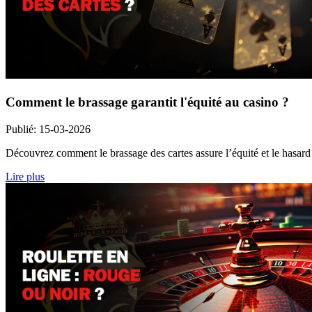
Comment le brassage garantit l'équité au casino ?
Publié
:
15-03-2026
Découvrez comment le brassage des cartes assure l’équité et le hasard
Lire plus