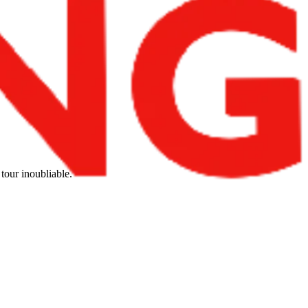
tour inoubliable.