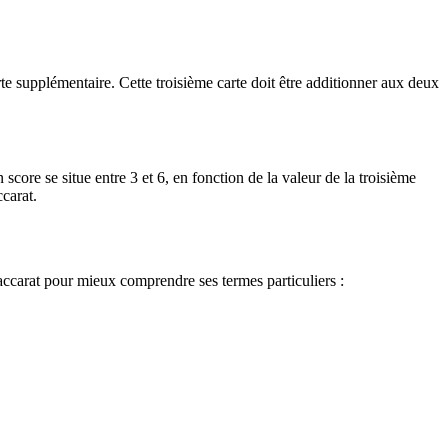
arte supplémentaire. Cette troisième carte doit être additionner aux deux
 score se situe entre 3 et 6, en fonction de la valeur de la troisième
carat.
baccarat pour mieux comprendre ses termes particuliers :