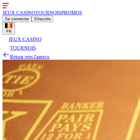
JEUX CASINO
TOURNOIS
PROMOS
Se connecter
S'inscrire
FR
JEUX CASINO
TOURNOIS
Retour vers l'aperçu