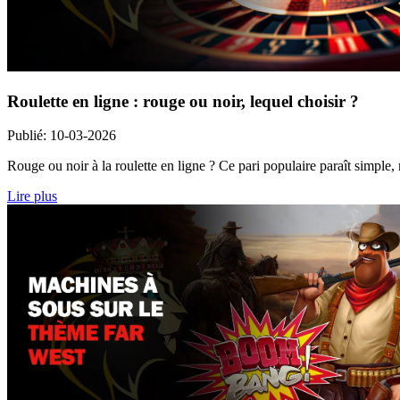
Roulette en ligne : rouge ou noir, lequel choisir ?
Publié
:
10-03-2026
Rouge ou noir à la roulette en ligne ? Ce pari populaire paraît simple,
Lire plus