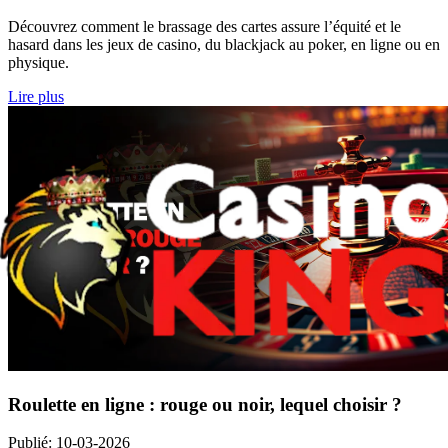
Découvrez comment le brassage des cartes assure l’équité et le
hasard dans les jeux de casino, du blackjack au poker, en ligne ou en
physique.
Lire plus
Roulette en ligne : rouge ou noir, lequel choisir ?
Publié
:
10-03-2026