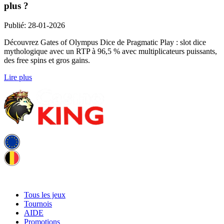
plus ?
Publié
:
28-01-2026
Découvrez Gates of Olympus Dice de Pragmatic Play : slot dice
mythologique avec un RTP à 96,5 % avec multiplicateurs puissants,
des free spins et gros gains.
Lire plus
Tous les jeux
Tournois
AIDE
Promotions