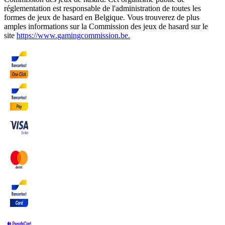
réglementation est responsable de l'administration de toutes les
formes de jeux de hasard en Belgique. Vous trouverez de plus
amples informations sur la Commission des jeux de hasard sur le
site
https://www.gamingcommission.be.