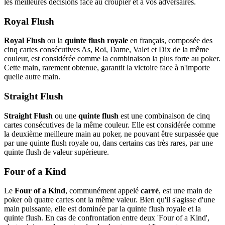
les meilleures décisions face au croupier et à vos adversaires.
Royal Flush
Royal Flush
ou la
quinte flush royale
en français, composée des
cinq cartes consécutives As, Roi, Dame, Valet et Dix de la même
couleur, est considérée comme la combinaison la plus forte au poker.
Cette main, rarement obtenue, garantit la victoire face à n'importe
quelle autre main.
Straight Flush
Straight Flush
ou une
quinte flush
est une combinaison de cinq
cartes consécutives de la même couleur. Elle est considérée comme
la deuxième meilleure main au poker, ne pouvant être surpassée que
par une quinte flush royale ou, dans certains cas très rares, par une
quinte flush de valeur supérieure.
Four of a Kind
Le
Four of a Kind
, communément appelé
carré
, est une main de
poker où quatre cartes ont la même valeur. Bien qu'il s'agisse d'une
main puissante, elle est dominée par la quinte flush royale et la
quinte flush. En cas de confrontation entre deux 'Four of a Kind',