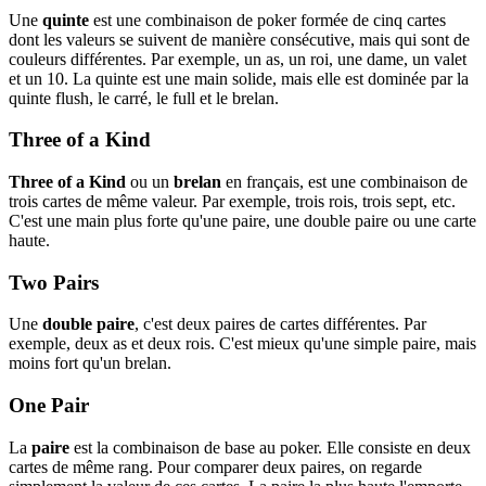
Une
quinte
est une combinaison de poker formée de cinq cartes
dont les valeurs se suivent de manière consécutive, mais qui sont de
couleurs différentes. Par exemple, un as, un roi, une dame, un valet
et un 10. La quinte est une main solide, mais elle est dominée par la
quinte flush, le carré, le full et le brelan.
Three of a Kind
Three of a Kind
ou un
brelan
en français, est une combinaison de
trois cartes de même valeur. Par exemple, trois rois, trois sept, etc.
C'est une main plus forte qu'une paire, une double paire ou une carte
haute.
Two Pairs
Une
double paire
, c'est deux paires de cartes différentes. Par
exemple, deux as et deux rois. C'est mieux qu'une simple paire, mais
moins fort qu'un brelan.
One Pair
La
paire
est la combinaison de base au poker. Elle consiste en deux
cartes de même rang. Pour comparer deux paires, on regarde