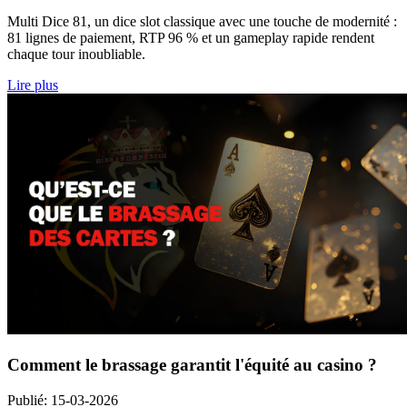
Multi Dice 81, un dice slot classique avec une touche de modernité :
81 lignes de paiement, RTP 96 % et un gameplay rapide rendent
chaque tour inoubliable.
Lire plus
Comment le brassage garantit l'équité au casino ?
Publié
:
15-03-2026