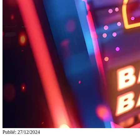
Publié
:
27/12/2024