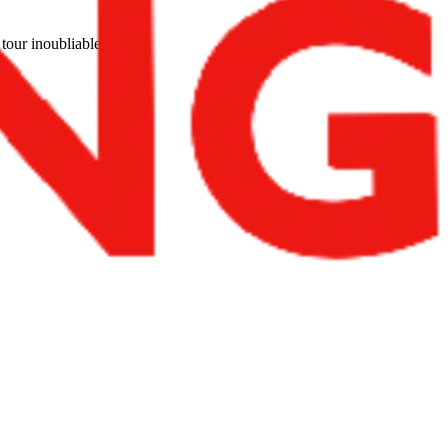
tour inoubliable.