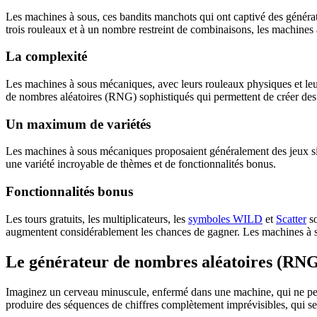
Les machines à sous, ces bandits manchots qui ont captivé des générati
trois rouleaux et à un nombre restreint de combinaisons, les machines à 
La complexité
Les machines à sous mécaniques, avec leurs rouleaux physiques et leurs
de nombres aléatoires (RNG) sophistiqués qui permettent de créer des
Un maximum de variétés
Les machines à sous mécaniques proposaient généralement des jeux simp
une variété incroyable de thèmes et de fonctionnalités bonus.
Fonctionnalités bonus
Les tours gratuits, les multiplicateurs, les
symboles WILD
et
Scatter
so
augmentent considérablement les chances de gagner. Les machines à so
Le générateur de nombres aléatoires (RNG)
Imaginez un cerveau minuscule, enfermé dans une machine, qui ne pe
produire des séquences de chiffres complètement imprévisibles, qui se