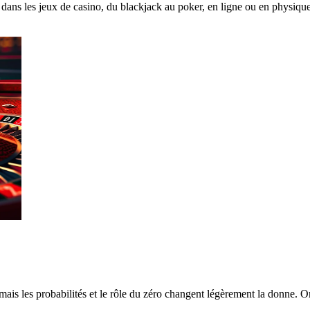
 dans les jeux de casino, du blackjack au poker, en ligne ou en physique
 mais les probabilités et le rôle du zéro changent légèrement la donne. 