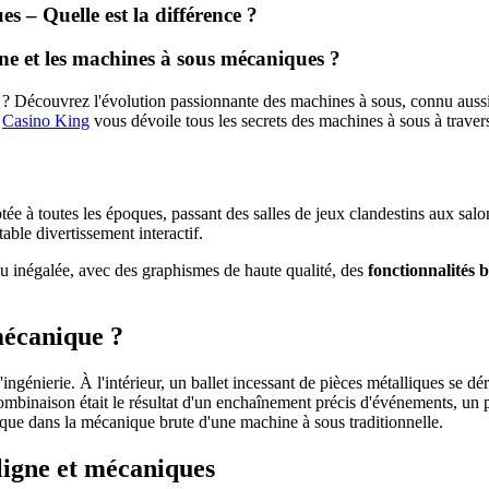
 – Quelle est la différence ?
igne et les machines à sous mécaniques ?
os ? Découvrez l'évolution passionnante des machines à sous, connu aus
.
Casino King
vous dévoile tous les secrets des machines à sous à travers
ée à toutes les époques, passant des salles de jeux clandestins aux sa
table divertissement interactif.
eu inégalée, avec des graphismes de haute qualité, des
fonctionnalités 
mécanique ?
génierie. À l'intérieur, un ballet incessant de pièces métalliques se déro
combinaison était le résultat d'un enchaînement précis d'événements, u
que dans la mécanique brute d'une machine à sous traditionnelle.
 ligne et mécaniques