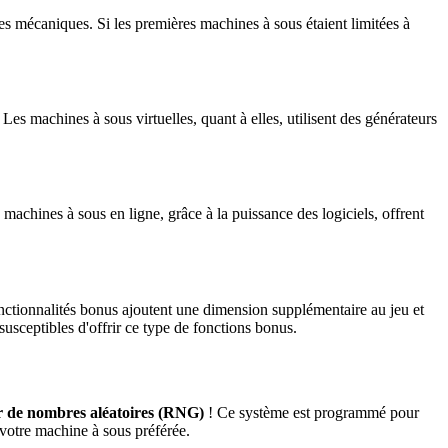
es mécaniques. Si les premières machines à sous étaient limitées à
es machines à sous virtuelles, quant à elles, utilisent des générateurs
chines à sous en ligne, grâce à la puissance des logiciels, offrent
nctionnalités bonus ajoutent une dimension supplémentaire au jeu et
sceptibles d'offrir ce type de fonctions bonus.
r de nombres aléatoires (RNG)
! Ce système est programmé pour
votre machine à sous préférée.