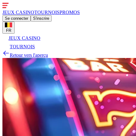
JEUX CASINO
TOURNOIS
PROMOS
Se connecter
S'inscrire
FR
JEUX CASINO
TOURNOIS
Retour vers l'aperçu