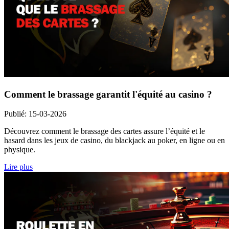
Comment le brassage garantit l'équité au casino ?
Publié
:
15-03-2026
Découvrez comment le brassage des cartes assure l’équité et le
hasard dans les jeux de casino, du blackjack au poker, en ligne ou en
physique.
Lire plus