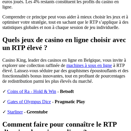
euros joués. Les 4% restants constituent les profits du casino en
ligne.
Comprendre ce principe peut vous aider à mieux choisir les jeux et à
optimiser votre stratégie, tout en sachant que le RTP s’applique à des
statistiques globales et non à chaque session de jeu individuelle.
Quels jeux de casino en ligne choisir avec
un RTP élevé ?
Casino King, leader des casinos en ligne en Belgique, vous invite à
explorer une collection raffinée de
machines à sous en ligne
à RTP
élevé. Laissez-vous séduire par des graphismes époustouflants et des
fonctionnalités bonus innovantes, tout en profitant de pourcentages
de redistribution parmi les plus élevés du marché.
✓
Coins of Ra - Hold & Win
-
Betsoft
✓
Gates of Olympus Dice
-
Pragmatic Play
✓
Starliner
-
Greentube
Comment faire pour connaître le RTP