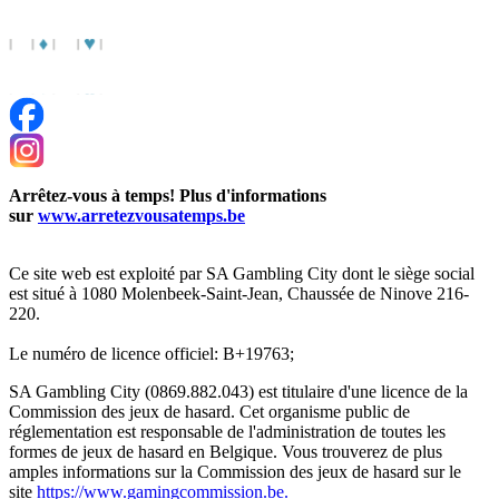
Arrêtez-vous à temps! Plus d'informations
sur
www.arretezvousatemps.be
Ce site web est exploité par SA Gambling City dont le siège social
est situé à 1080 Molenbeek-Saint-Jean, Chaussée de Ninove 216-
220.
Le numéro de licence officiel: B+19763;
SA Gambling City (0869.882.043) est titulaire d'une licence de la
Commission des jeux de hasard. Cet organisme public de
réglementation est responsable de l'administration de toutes les
formes de jeux de hasard en Belgique. Vous trouverez de plus
amples informations sur la Commission des jeux de hasard sur le
site
https://www.gamingcommission.be.