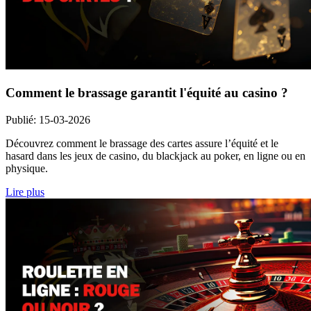
Comment le brassage garantit l'équité au casino ?
Publié
:
15-03-2026
Découvrez comment le brassage des cartes assure l’équité et le
hasard dans les jeux de casino, du blackjack au poker, en ligne ou en
physique.
Lire plus