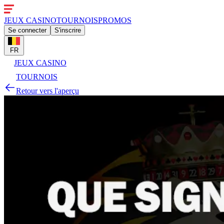
JEUX CASINO
TOURNOIS
PROMOS
Se connecter
S'inscrire
FR
JEUX CASINO
TOURNOIS
Retour vers l'aperçu