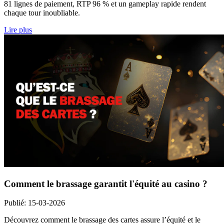
81 lignes de paiement, RTP 96 % et un gameplay rapide rendent
chaque tour inoubliable.
Lire plus
Comment le brassage garantit l'équité au casino ?
Publié
:
15-03-2026
Découvrez comment le brassage des cartes assure l’équité et le