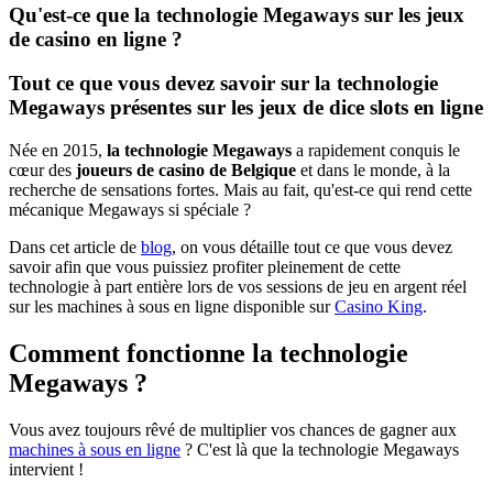
Qu'est-ce que la technologie Megaways sur les jeux
de casino en ligne ?
Tout ce que vous devez savoir sur la technologie
Megaways présentes sur les jeux de dice slots en ligne
Née en 2015,
la technologie Megaways
a rapidement conquis le
cœur des
joueurs de casino de Belgique
et dans le monde, à la
recherche de sensations fortes. Mais au fait, qu'est-ce qui rend cette
mécanique Megaways si spéciale ?
Dans cet article de
blog
, on vous détaille tout ce que vous devez
savoir afin que vous puissiez profiter pleinement de cette
technologie à part entière lors de vos sessions de jeu en argent réel
sur les machines à sous en ligne disponible sur
Casino King
.
Comment fonctionne la technologie
Megaways ?
Vous avez toujours rêvé de multiplier vos chances de gagner aux
machines à sous en ligne
? C'est là que la technologie Megaways
intervient !