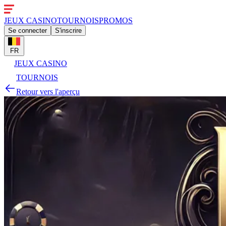
JEUX CASINO
TOURNOIS
PROMOS
Se connecter
S'inscrire
FR
JEUX CASINO
TOURNOIS
Retour vers l'aperçu