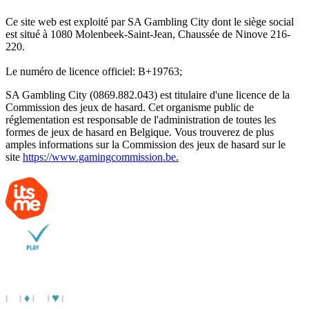
Ce site web est exploité par SA Gambling City dont le siège social
est situé à 1080 Molenbeek-Saint-Jean, Chaussée de Ninove 216-
220.
Le numéro de licence officiel: B+19763;
SA Gambling City (0869.882.043) est titulaire d'une licence de la
Commission des jeux de hasard. Cet organisme public de
réglementation est responsable de l'administration de toutes les
formes de jeux de hasard en Belgique. Vous trouverez de plus
amples informations sur la Commission des jeux de hasard sur le
site
https://www.gamingcommission.be.