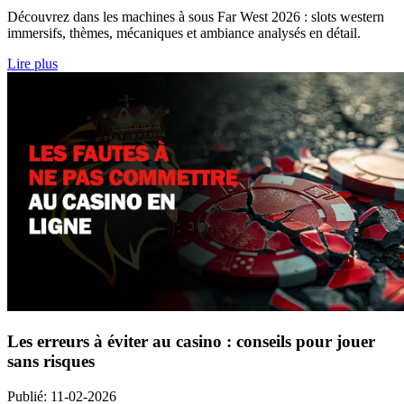
Découvrez dans les machines à sous Far West 2026 : slots western
immersifs, thèmes, mécaniques et ambiance analysés en détail.
Lire plus
Les erreurs à éviter au casino : conseils pour jouer
sans risques
Publié
:
11-02-2026