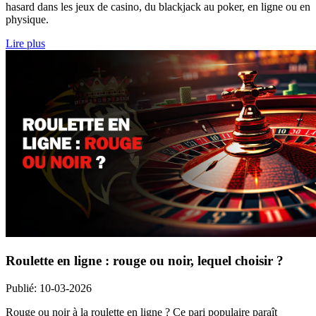
hasard dans les jeux de casino, du blackjack au poker, en ligne ou en
physique.
Lire plus
Roulette en ligne : rouge ou noir, lequel choisir ?
Publié
:
10-03-2026
Rouge ou noir à la roulette en ligne ? Ce pari populaire paraît