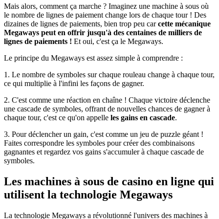
Mais alors, comment ça marche ? Imaginez une machine à sous où
le nombre de lignes de paiement change lors de chaque tour ! Des
dizaines de lignes de paiements, bien trop peu car
cette mécanique
Megaways peut en offrir jusqu'à des centaines de milliers de
lignes de paiements !
Et oui, c'est ça le Megaways.
Le principe du Megaways est assez simple à comprendre :
1. Le nombre de symboles sur chaque rouleau change à chaque tour,
ce qui multiplie à l'infini les façons de gagner.
2. C'est comme une réaction en chaîne ! Chaque victoire déclenche
une cascade de symboles, offrant de nouvelles chances de gagner à
chaque tour, c'est ce qu'on appelle
les gains en cascade
.
3. Pour déclencher un gain, c'est comme un jeu de puzzle géant !
Faites correspondre les symboles pour créer des combinaisons
gagnantes et regardez vos gains s'accumuler à chaque cascade de
symboles.
Les machines à sous de casino en ligne qui
utilisent la technologie Megaways
La technologie Megaways a révolutionné l'univers des machines à