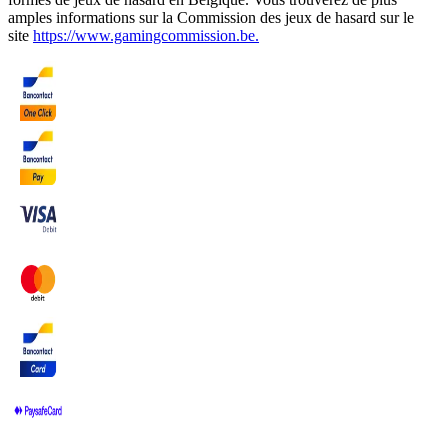
amples informations sur la Commission des jeux de hasard sur le
site
https://www.gamingcommission.be.