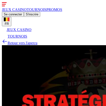
JEUX CASINO
TOURNOIS
PROMOS
Se connecter
S'inscrire
FR
JEUX CASINO
TOURNOIS
Retour vers l'aperçu