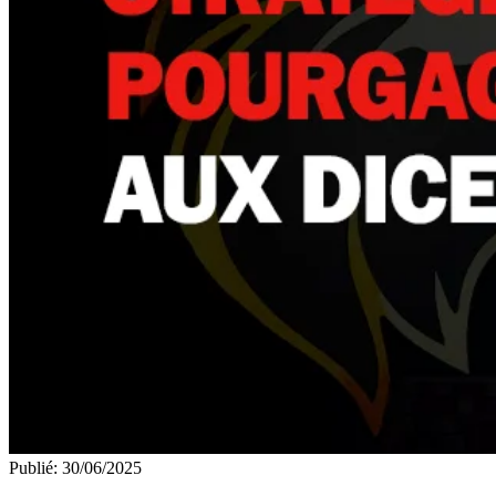
Publié
:
30/06/2025