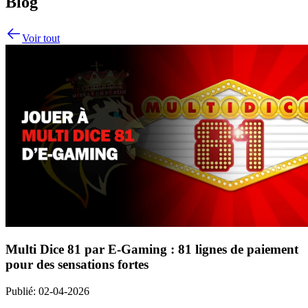
Blog
Voir tout
Multi Dice 81 par E-Gaming : 81 lignes de paiement
pour des sensations fortes
Publié
:
02-04-2026