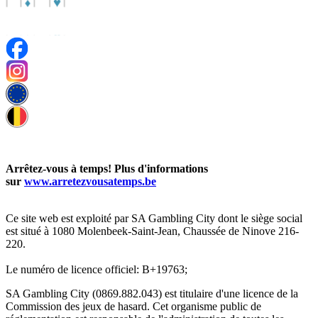
Arrêtez-vous à temps! Plus d'informations
sur
www.arretezvousatemps.be
Ce site web est exploité par SA Gambling City dont le siège social
est situé à 1080 Molenbeek-Saint-Jean, Chaussée de Ninove 216-
220.
Le numéro de licence officiel: B+19763;
SA Gambling City (0869.882.043) est titulaire d'une licence de la
Commission des jeux de hasard. Cet organisme public de