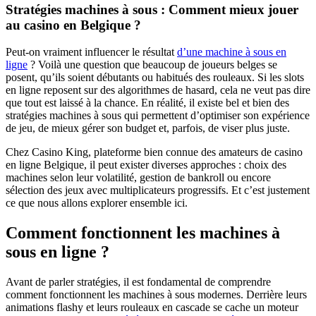
Stratégies machines à sous : Comment mieux jouer
au casino en Belgique ?
Peut-on vraiment influencer le résultat
d’une machine à sous en
ligne
? Voilà une question que beaucoup de joueurs belges se
posent, qu’ils soient débutants ou habitués des rouleaux. Si les slots
en ligne reposent sur des algorithmes de hasard, cela ne veut pas dire
que tout est laissé à la chance. En réalité, il existe bel et bien des
stratégies machines à sous qui permettent d’optimiser son expérience
de jeu, de mieux gérer son budget et, parfois, de viser plus juste.
Chez Casino King, plateforme bien connue des amateurs de casino
en ligne Belgique, il peut exister diverses approches : choix des
machines selon leur volatilité, gestion de bankroll ou encore
sélection des jeux avec multiplicateurs progressifs. Et c’est justement
ce que nous allons explorer ensemble ici.
Comment fonctionnent les machines à
sous en ligne ?
Avant de parler stratégies, il est fondamental de comprendre
comment fonctionnent les machines à sous modernes. Derrière leurs
animations flashy et leurs rouleaux en cascade se cache un moteur