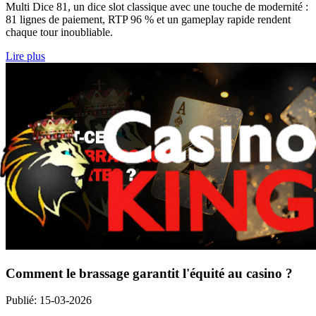
Multi Dice 81, un dice slot classique avec une touche de modernité :
81 lignes de paiement, RTP 96 % et un gameplay rapide rendent
chaque tour inoubliable.
Lire plus
Comment le brassage garantit l'équité au casino ?
Publié
:
15-03-2026