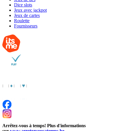
Dice slots
Jeux avec jackpot
Jeux de cartes
Roulette
Fournisseurs
Arrêtez-vous à temps! Plus d'informations
sur
www.arretezvousatemps.be