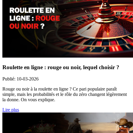
Roulette en ligne : rouge ou noir, lequel choisir ?
Publié
:
10-03-2026
Rouge ou noir à la roulette en ligne ? Ce pari populaire paraît
simple, mais les probabilités et le rôle du zéro changent légèrement
la donne. On vous explique.
Lire plus