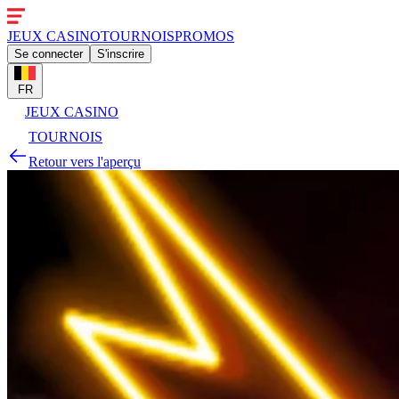
JEUX CASINO
TOURNOIS
PROMOS
Se connecter
S'inscrire
FR
JEUX CASINO
TOURNOIS
Retour vers l'aperçu