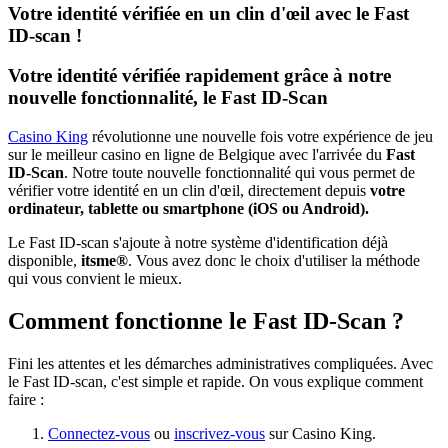
Votre identité vérifiée en un clin d'œil avec le Fast
ID-scan !
Votre identité vérifiée rapidement grâce à notre
nouvelle fonctionnalité, le Fast ID-Scan
Casino King
révolutionne une nouvelle fois votre expérience de jeu
sur le meilleur casino en ligne de Belgique avec l'arrivée du
Fast
ID-Scan
. Notre toute nouvelle fonctionnalité qui vous permet de
vérifier votre identité en un clin d'œil, directement depuis
votre
ordinateur, tablette ou smartphone (iOS ou Android).
Le Fast ID-scan s'ajoute à notre système d'identification déjà
disponible,
itsme®
. Vous avez donc le choix d'utiliser la méthode
qui vous convient le mieux.
Comment fonctionne le Fast ID-Scan ?
Fini les attentes et les démarches administratives compliquées. Avec
le Fast ID-scan, c'est simple et rapide. On vous explique comment
faire :
Connectez-vous
ou
inscrivez-vous
sur Casino King.