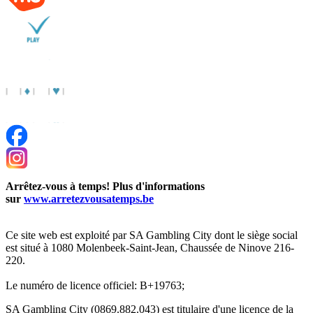
Arrêtez-vous à temps! Plus d'informations
sur
www.arretezvousatemps.be
Ce site web est exploité par SA Gambling City dont le siège social
est situé à 1080 Molenbeek-Saint-Jean, Chaussée de Ninove 216-
220.
Le numéro de licence officiel: B+19763;
SA Gambling City (0869.882.043) est titulaire d'une licence de la