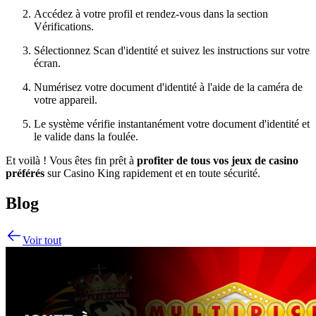
Accédez à votre profil et rendez-vous dans la section
Vérifications.
Sélectionnez Scan d'identité et suivez les instructions sur votre
écran.
Numérisez votre document d'identité à l'aide de la caméra de
votre appareil.
Le système vérifie instantanément votre document d'identité et
le valide dans la foulée.
Et voilà ! Vous êtes fin prêt à
profiter de tous vos jeux de casino
préférés
sur Casino King rapidement et en toute sécurité.
Blog
Voir tout