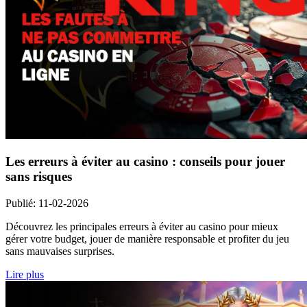
Les erreurs à éviter au casino : conseils pour jouer
sans risques
Publié
:
11-02-2026
Découvrez les principales erreurs à éviter au casino pour mieux
gérer votre budget, jouer de manière responsable et profiter du jeu
sans mauvaises surprises.
Lire plus